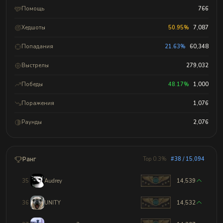
Помощь
766
Хедшоты
50.95%
7,087
Попадания
21.63%
60,348
Выстрелы
279,032
Победы
48.17%
1,000
Поражения
1,076
Раунды
2,076
Ранг
Top 0.3%
#38 / 15,094
35
Audrey
14,539
36
UNITY
14,532