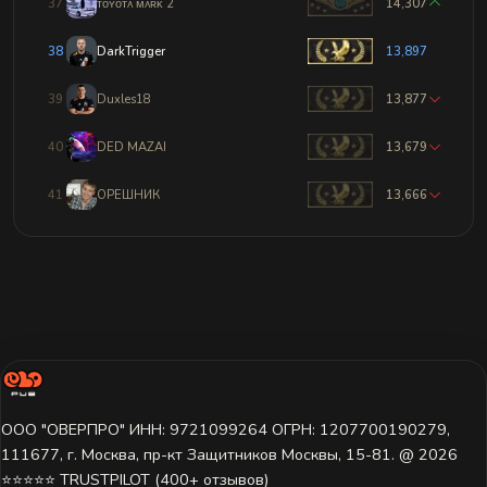
37
ᴛᴏʏᴏᴛᴀ ᴍᴀʀᴋ 2
14,307
38
DarkTrigger
13,897
39
Duxles18
13,877
40
DED MAZAI
13,679
41
ОРЕШНИК
13,666
ООО "ОВЕРПРО" ИНН: 9721099264 ОГРН: 1207700190279,
111677, г. Москва, пр-кт Защитников Москвы, 15-81. @ 2026 ㅤ
⭐⭐⭐⭐⭐ TRUSTPILOT (400+ отзывов)