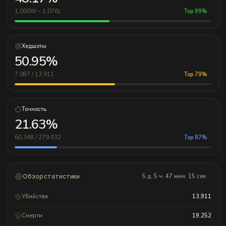
1,000W – 1,076L
Top 99%
Хедшоты
50.95%
7,087 / 13,911
Top 79%
Точность
21.63%
60,348 / 279,032
Top 87%
Обзор статистики
5 д. 5 ч. 47 мин. 15 сек.
Убийства
13,911
Смерти
19,252