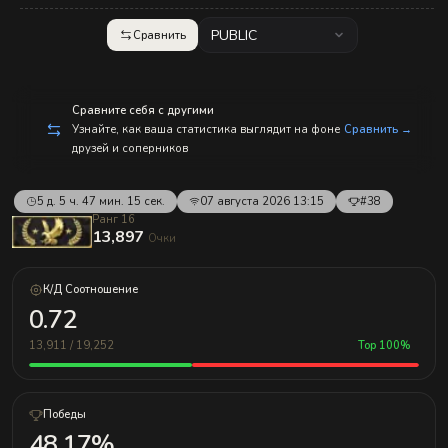
с
п
р
PUBLIC
Сравнить
а
в
л
е
н
Сравните себя с другими
и
Узнайте, как ваша статистика выглядит на фоне
Сравнить →
е
друзей и соперников
м!
5 д. 5 ч. 47 мин. 15 сек.
07 августа 2026 13:15
#38
Ранг 16
13,897
Очки
К/Д Соотношение
0.72
13,911 / 19,252
Top 100%
Победы
48.17%