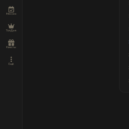
Миссии
ТопДня
Квесты
Ещё