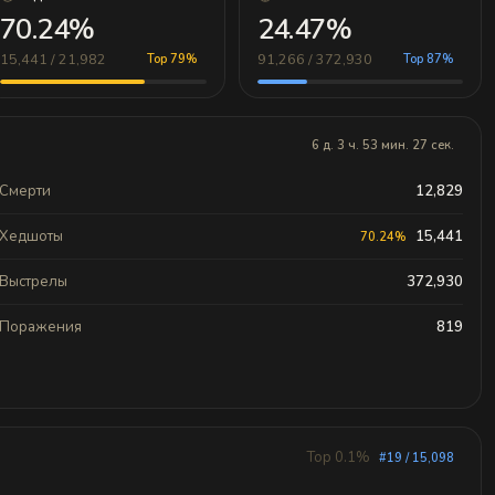
70.24%
24.47%
15,441 / 21,982
91,266 / 372,930
Top 79%
Top 87%
6 д. 3 ч. 53 мин. 27 сек.
Смерти
12,829
Хедшоты
15,441
70.24%
Выстрелы
372,930
Поражения
819
Top 0.1%
#19 / 15,098