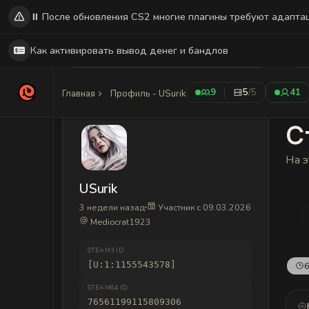
⏸️ После обновления CS2 многие плагины требуют адапта
Как активировать вывод денег и бандлов
9
5
/5
41
Главная
Профиль - USurik
С
На э
USurik
3 недели назад
Участник с 09.03.2026
Mediocrat1923
STEAM3 ID
[U:1:1155543578]
6
STEAM64 ID
76561199115809306