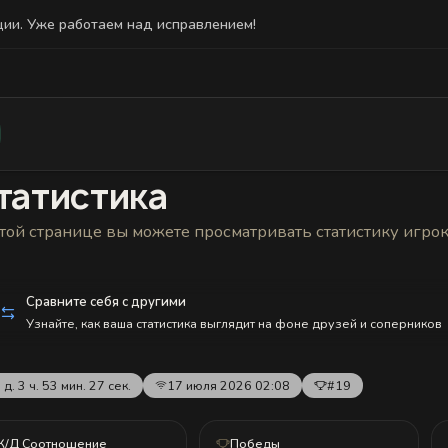
ции. Уже работаем над исправлением!
Статистика
Друзья
Блокировки и статус
История н
татистика
той странице вы можете просматривать статистику игро
Сравните себя с другими
Узнайте, как ваша статистика выглядит на фоне друзей и соперников
 д. 3 ч. 53 мин. 27 сек.
17 июля 2026 02:08
#19
К/Д Соотношение
Победы