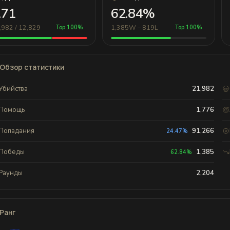
.71
62.84%
,982 / 12,829
1,385W – 819L
Top 100%
Top 100%
Обзор статистики
Убийства
21,982
Помощь
1,776
Попадания
91,266
24.47%
Победы
1,385
62.84%
Раунды
2,204
Ранг