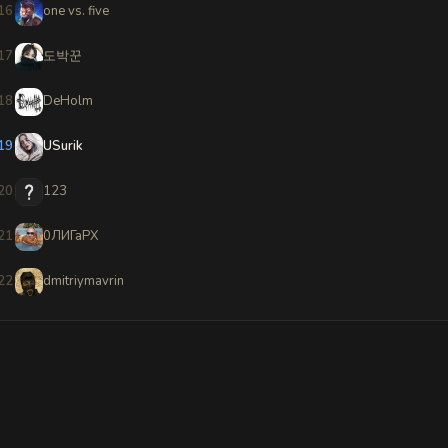
16
one vs. five
17
도박꾼
18
DeHolm
19
USurik
20
123
21
0ЛИГаРХ
22
dmitriymavrin