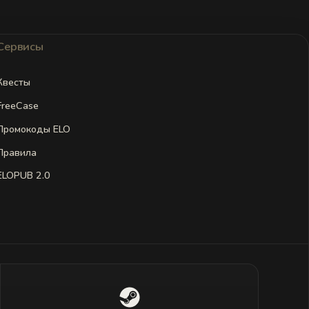
Сервисы
Квесты
FreeCase
Промокоды ELO
Правила
ELOPUB 2.0