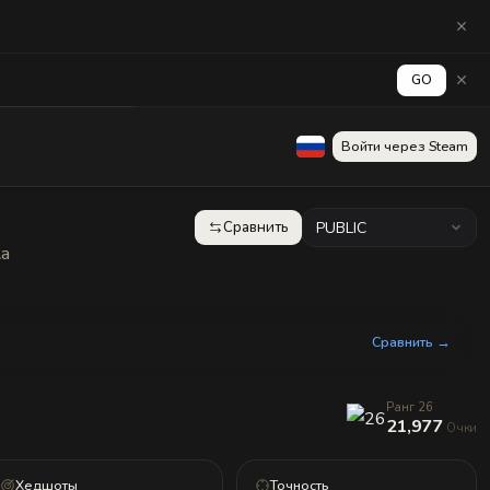
GO
аград
Стена
Войти через Steam
Сравнить
PUBLIC
ка
Сравнить →
Ранг 26
21,977
Очки
Хедшоты
Точность