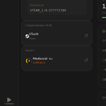
1
STEAM32 ID
STEAM_1:0:577771789
21
СОЦИАЛЬНЫЕ СЕТИ
USurik
Steam
FACEIT
Mediocrat
RU
1,000 ELO
Сервера