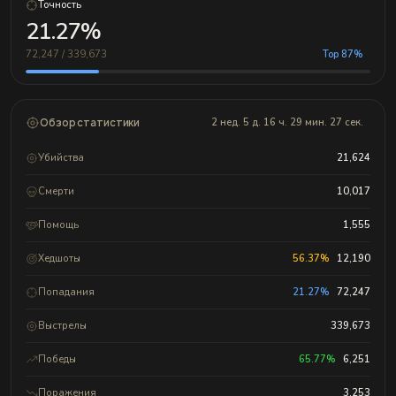
Точность
21.27%
72,247 / 339,673
Top 87%
Обзор статистики
2 нед. 5 д. 16 ч. 29 мин. 27 сек.
Убийства
21,624
Смерти
10,017
Помощь
1,555
Хедшоты
56.37%
12,190
Попадания
21.27%
72,247
Выстрелы
339,673
Победы
65.77%
6,251
Поражения
3,253