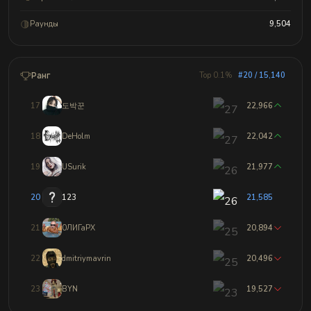
Раунды
9,504
Ранг
Top 0.1%
#20 / 15,140
17
도박꾼
22,966
18
DeHolm
22,042
19
USurik
21,977
20
123
21,585
21
0ЛИГаРХ
20,894
22
dmitriymavrin
20,496
23
BYN
19,527