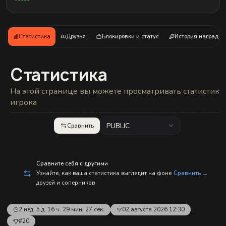
с
п
р
а
в
Статистика
Друзья
Блокировки и статус
История наград
л
е
н
и
Статистика
е
м!
На этой странице вы можете просматривать статистику
игрока
PUBLIC
Сравнить
Сравните себя с другими
Узнайте, как ваша статистика выглядит на фоне
Сравнить →
друзей и соперников
2 нед. 5 д. 16 ч. 29 мин. 27 сек.
02 августа 2026 12:30
#20