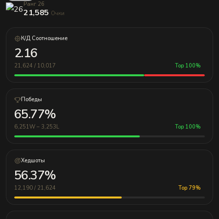
Ранг 26
21,585
Очки
К/Д Соотношение
2.16
21,624 / 10,017
Top 100%
Победы
65.77%
6,251W – 3,253L
Top 100%
Хедшоты
56.37%
12,190 / 21,624
Top 79%