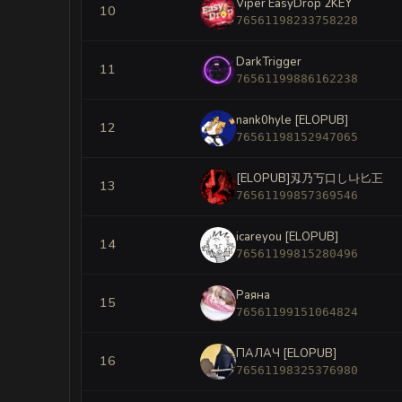
Viper EasyDrop 2KEY
10
76561198233758228
DarkTrigger
11
76561199886162238
nank0hyle [ELOPUB]
12
76561198152947065
[ELOPUB]刄乃丂口し나匕㠪
13
76561199857369546
icareyou [ELOPUB]
14
76561199815280496
Раяна
15
76561199151064824
ПАЛАЧ [ELOPUB]
16
76561198325376980