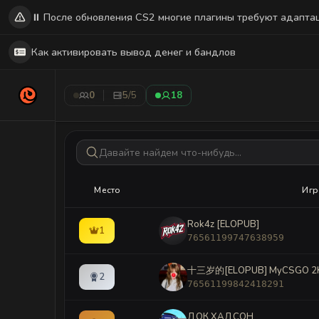
⏸️ После обновления CS2 многие плагины требуют адапта
Как активировать вывод денег и бандлов
Топ игроков месяца
0
5
/5
18
Рейтинг игроков прошедших BattlePass за м
Место
Игр
Rok4z [ELOPUB]
1
76561199747638959
十三岁的[ELOPUB] MyCSGO 2
2
76561199842418291
ДОК ХАДСОН