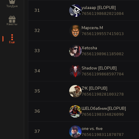
ТопДня
yulaaap [ELOPUB]
31
76561198682021084
Квесты
Марсель M
32
76561199557415013
Ещё
Xetosha
33
76561198961185002
Shadow [ELOPUB]
34
76561199868597704
Z†K [ELOPUB]
35
76561198281003278
ШELOбабник[ELOPUB]
36
76561198334826090
one vs. five
37
76561198311870787