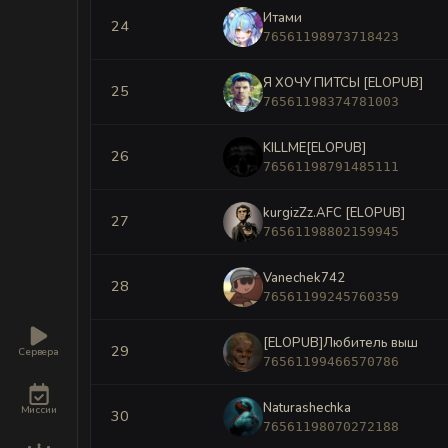
Итами
24
76561198973718423
Я ХОЧУ ПИТСЫ [ELOPUB]
25
76561198374781003
KILLME[ELOPUB]
26
76561198791485111
kurgizZz.AFC [ELOPUB]
27
76561198802159945
Vanechek742
28
76561199245760359
[ELOPUB]Любитель выш
29
Сервера
76561199466570786
Naturashechka
Миссии
30
76561198070272188