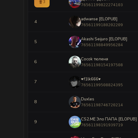
3
76561199822274103
adwanse [ELOPUB]
4
76561199180202209
Akashi Seijuro [ELOPUB]
5
76561198849956284
Cocok тюленя
6
76561198154197508
♥f1lk666♥
7
76561199508824395
Duxles
8
76561198746720214
CS2.ME Эло ПАПА [ELOPUB]
9
76561198191939719