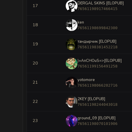
DERGAL SKINS [ELOPUB]
17
76561198917466415
ken
18
76561198699842300
тандырчик [ELOPUB]
19
76561198381452218
)+AnCHOuS=>[ELOPUB]
20
76561199156491258
yotomore
21
76561198066202716
2KEY [ELOPUB]
22
76561198244043018
ground_09 [ELOPUB]
23
76561198070101906