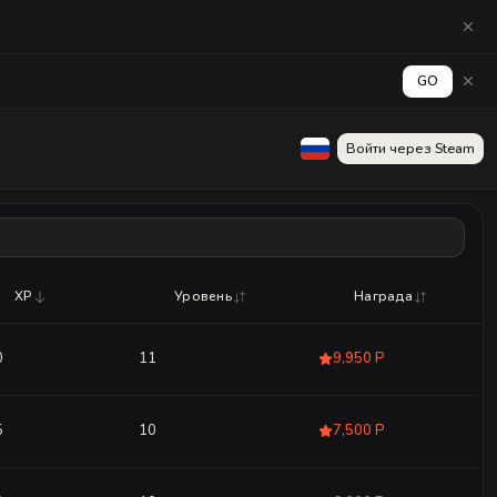
GO
Войти через Steam
XP
Уровень
Награда
0
11
9,950 Р
5
10
7,500 Р