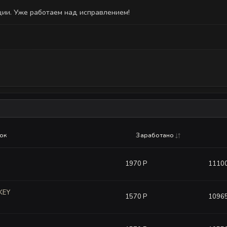
ции. Уже работаем над исправлением!
есяц
ок
Заработано
1970 Р
1110
KEY
1570 Р
1096