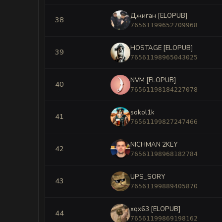
Джиган [ELOPUB]
38
76561199652709968
HOSTAGE [ELOPUB]
39
76561198965043025
NVM [ELOPUB]
40
76561198184227078
sokol1k
41
76561199827247466
NIСHMAN 2KEY
42
76561198968182784
UPS_SORY
43
76561199889405870
xqx63 [ELOPUB]
44
76561199869198162