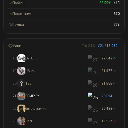
Победы
53.55%
415
Поражения
360
Раунды
775
Ранг
Top 0.1%
#21 / 15,030
18
DeHolm
22,042
19
USurik
21,977
20
123
21,585
21
0ЛИГаРХ
20,894
22
dmitriymavrin
20,486
23
BYN
19,527