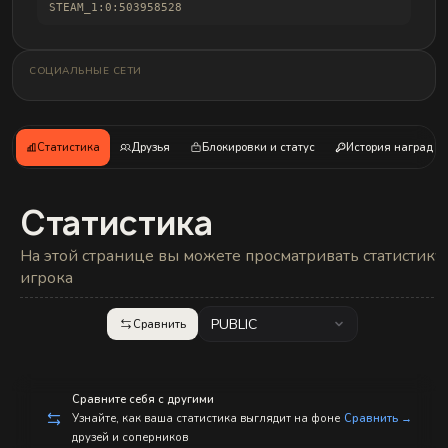
и
STEAM_1:0:503958528
б
а
н
д
СОЦИАЛЬНЫЕ СЕТИ
л
о
в
Статистика
Друзья
Блокировки и статус
История наград
Статистика
На этой странице вы можете просматривать статистику
игрока
PUBLIC
Сравнить
Сравните себя с другими
Узнайте, как ваша статистика выглядит на фоне
Сравнить →
друзей и соперников