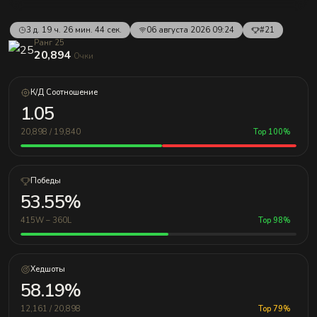
3 д. 19 ч. 26 мин. 44 сек.
06 августа 2026 09:24
#21
Ранг 25
20,894
Очки
К/Д Соотношение
1.05
20,898 / 19,840
Top 100%
Победы
53.55%
415W – 360L
Top 98%
Хедшоты
58.19%
12,161 / 20,898
Top 79%