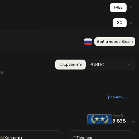
FREE
GO
аград
Стена
Войти через Steam
Сравнить
PUBLIC
ка
Сравнить →
Ранг 8
6,838
Очки
Хедшоты
Точность