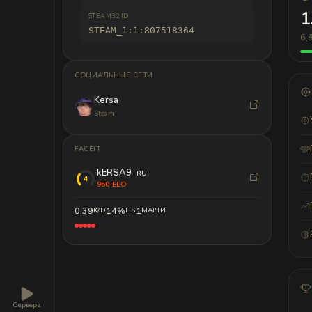
1
STEAM32 ID
STEAM_1:1:807518364
6,
СОЦИАЛЬНЫЕ СЕТИ
Kersa
Steam
FACEIT
kERSA9
RU
950 ELO
0.39
14%
1
K/D
HS
МАТЧИ
Сервера