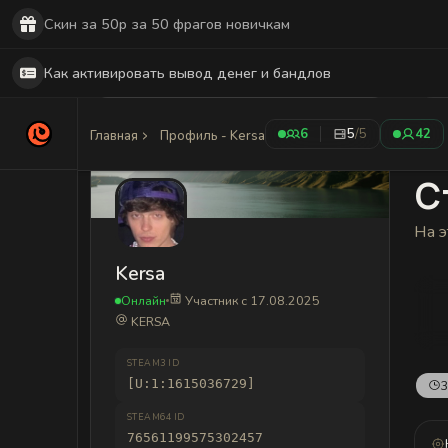
Скин за 50р за 50 фрагов новичкам
Как активировать вывод денег и бандлов
6
5
/5
42
Главная
Профиль - Kersa
С
На э
Kersa
Онлайн
Участник с 17.08.2025
KERSA
STEAM3 ID
[U:1:1615036729]
3
STEAM64 ID
76561199575302457