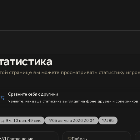
Статистика
Друзья
Блокировки и статус
История н
татистика
той странице вы можете просматривать статистику игро
Сравните себя с другими
Узнайте, как ваша статистика выглядит на фоне друзей и соперников
 д. 9 ч. 10 мин. 49 сек.
05 августа 2026 20:04
#85
К/Д Соотношение
Победы