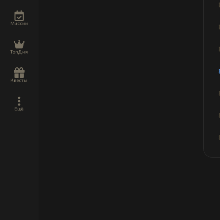
Миссии
ТопДня
Квесты
Ещё