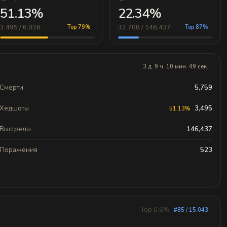
51.13%
22.34%
3,495 / 6,836
32,708 / 146,437
Top 79%
Top 87%
3 д. 9 ч. 10 мин. 49 сек.
Смерти
5,759
Хедшоты
3,495
51.13%
Выстрелы
146,437
Поражения
523
Top 0.6%
#85 / 15,043