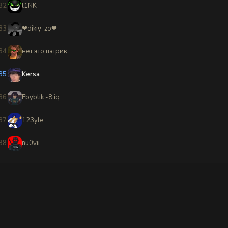
82
l1NK
83
❤dikiy_zo❤
84
нет это патрик
85
Kersa
86
Ebyblik -8 iq
87
123yle
88
nu0vii