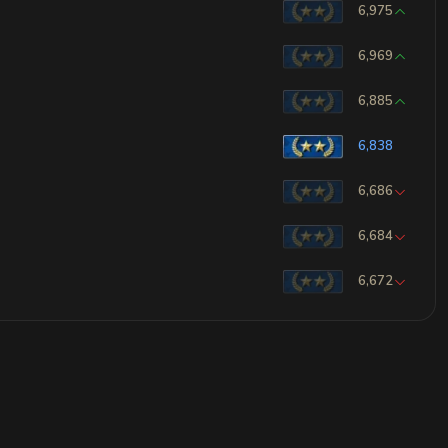
6,975
6,969
6,885
6,838
6,686
6,684
6,672