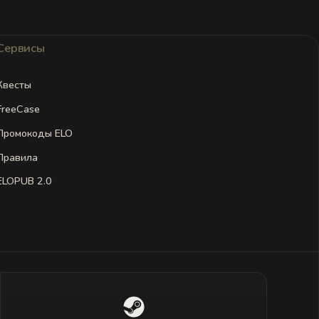
Сервисы
Квесты
FreeCase
Промокоды ELO
Правила
ELOPUB 2.0