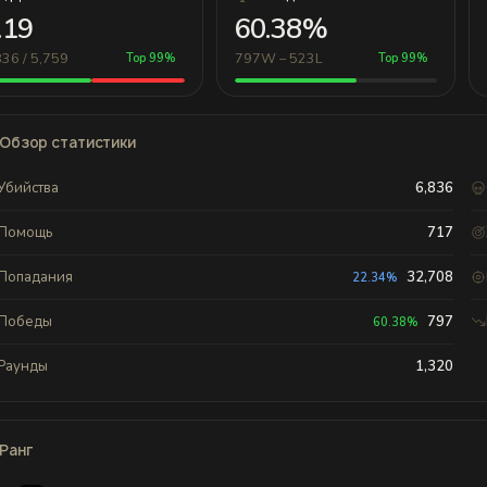
.19
60.38%
836 / 5,759
797W – 523L
Top 99%
Top 99%
Обзор статистики
Убийства
6,836
Помощь
717
Попадания
32,708
22.34%
Победы
797
60.38%
Раунды
1,320
Ранг