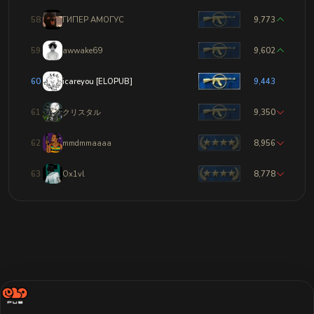
58
ГИПЕР АМОГУС
9,773
59
awwake69
9,602
60
icareyou [ELOPUB]
9,443
61
クリスタル
9,350
62
mmdmmaaaa
8,956
63
Ox1vl
8,778