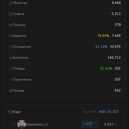
Убийства
9,448
Смерти
5,213
Помощь
378
Хедшоты
78.84%
7,449
Попадания
22.14%
32,475
Выстрелы
146,712
Победы
61.81%
335
Поражения
207
Раунды
542
Ранг
Top 0.4%
#60 / 15,157
57
bloodydemon_b
9,832