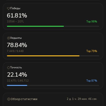
Победы
61.81%
335W – 207L
Top 98%
Хедшоты
78.84%
7,449 / 9,448
Top 79%
Точность
22.14%
32,475 / 146,712
Top 87%
Обзор статистики
2 д. 1 ч. 29 мин. 46 сек.