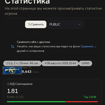
Статистика
с
п
р
На этой странице вы можете просматривать статистику
а
игрока
в
л
е
PUBLIC
Сравнить
н
и
е
м!
Сравните себя с другими
Узнайте, как ваша статистика выглядит на фоне
Сравнить →
друзей и соперников
2 д. 1 ч. 29 мин. 46 сек.
06 августа 2026 20:44
#60
Ранг 11
9,443
Очки
К/Д Соотношение
1.81
9,448 / 5,213
Top 100%