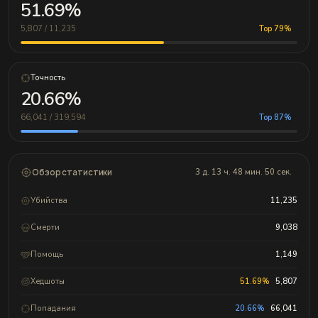
51.69%
5,807 / 11,235
Top 79%
Точность
20.66%
66,041 / 319,594
Top 87%
Обзор статистики
3 д. 13 ч. 48 мин. 50 сек.
Убийства
11,235
Смерти
9,038
Помощь
1,149
Хедшоты
51.69%
5,807
Попадания
20.66%
66,041