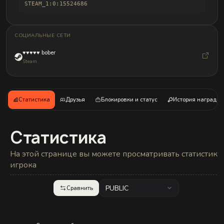
и
STEAM_1:0:15524686
б
а
н
д
СОЦИАЛЬНЫЕ СЕТИ
л
о
♥♥♥♥♥ bober
в
Steam
Статистика
Друзья
Блокировки и статус
История наград
Статистика
На этой странице вы можете просматривать статистику
игрока
PUBLIC
Сравнить