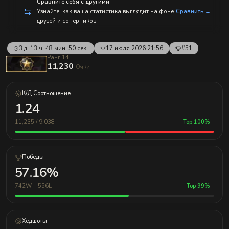
Сравните себя с другими
Узнайте, как ваша статистика выглядит на фоне
Сравнить →
друзей и соперников
3 д. 13 ч. 48 мин. 50 сек.
17 июля 2026 21:56
#51
Ранг 14
11,230
Очки
К/Д Соотношение
1.24
11,235 / 9,038
Top 100%
Победы
57.16%
742W – 556L
Top 99%
Хедшоты