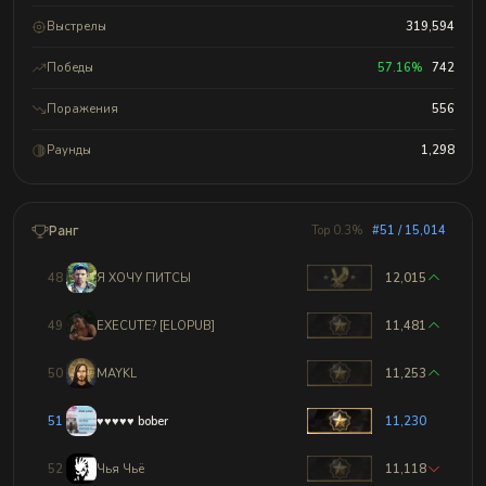
Выстрелы
319,594
Победы
57.16%
742
Поражения
556
Раунды
1,298
Ранг
Top 0.3%
#51 / 15,014
48
Я ХОЧУ ПИТСЫ
12,015
49
EXECUTE? [ELOPUB]
11,481
50
MAYKL
11,253
51
♥♥♥♥♥ bober
11,230
52
Чья Чьё
11,118