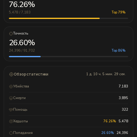
76.26%
5,478 / 7,183
Top 79%
Точность
26.60%
24,396 / 91,702
Top 86%
Обзор статистики
1 д. 10 ч. 5 мин. 29 сек.
Убийства
7,183
Смерти
3,895
Помощь
322
Хедшоты
76.26%
5,478
Попадания
26.60%
24,396