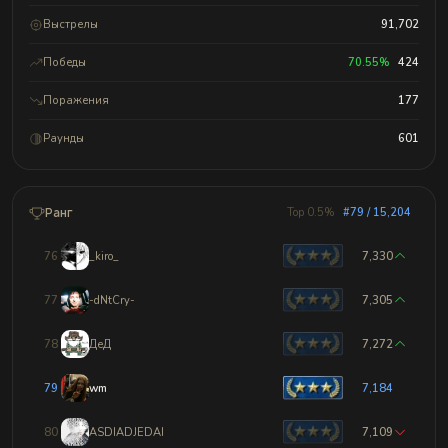
Выстрелы
91,702
Победы
70.55%
424
Поражения
177
Раунды
601
Ранг
Top 0.5%
#79 / 15,204
76
_kiro_
7,330
77
-dNtCry-
7,305
78
ДеД
7,272
79
wm
7,184
80
ASDIADJEDAI
7,109