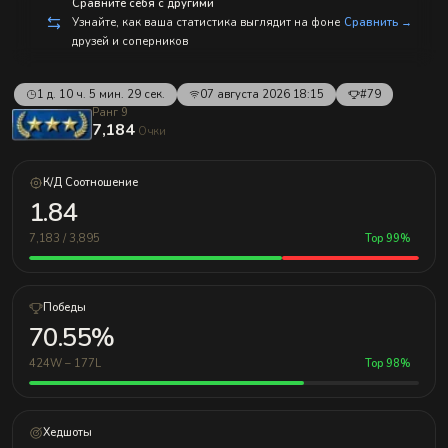
с
Сравните себя с другими
п
Узнайте, как ваша статистика выглядит на фоне
Сравнить →
р
друзей и соперников
а
в
л
е
1 д. 10 ч. 5 мин. 29 сек.
07 августа 2026 18:15
#79
н
Ранг 9
и
7,184
Очки
е
м!
К/Д Соотношение
1.84
7,183 / 3,895
Top 99%
Победы
70.55%
424W – 177L
Top 98%
Хедшоты