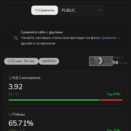
с
п
р
PUBLIC
Сравнить
а
в
л
е
н
Сравните себя с другими
и
Узнайте, как ваша статистика выглядит на фоне
Сравнить →
е
друзей и соперников
м!
Ранг 1
32 мин. 54 сек.
#4554
56
Очки
К/Д Соотношение
3.92
51 / 13
Top 69%
Победы
65.71%
23W – 12L
Top 76%