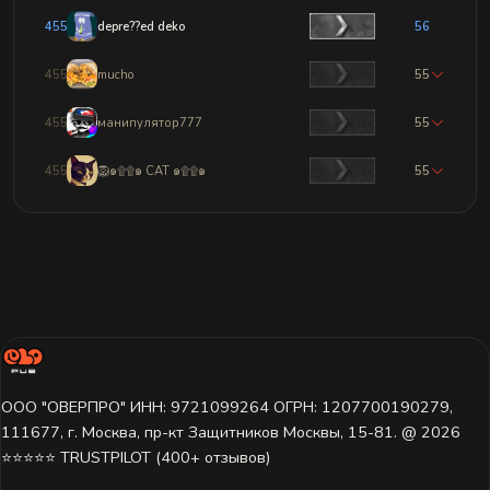
4554
depre??ed deko
56
4555
mucho
55
4556
манипулятор777
55
4557
🦁๑۩۩๑ CAT ๑۩۩๑
55
ООО "ОВЕРПРО" ИНН: 9721099264 ОГРН: 1207700190279,
111677, г. Москва, пр-кт Защитников Москвы, 15-81. @ 2026 ㅤ
⭐⭐⭐⭐⭐ TRUSTPILOT (400+ отзывов)