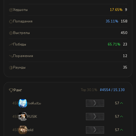
Хедшоты
17.65%
9
Попадания
35.11%
158
Выстрелы
450
Победы
65.71%
23
Поражения
12
Раунды
35
Ранг
Top 30.1%
#4554 / 15,130
4551
𝓥𝓸𝓵4𝓪𝓡𝓪
57
4552
RUSIK
57
4553
bold
57