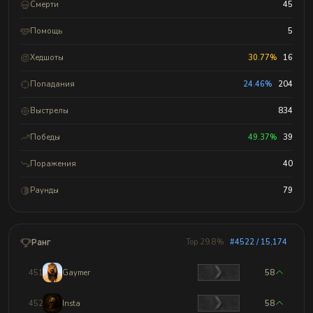
Смерти
45
Помощь
5
Хедшоты
30.77%
16
Попадания
24.46%
204
Выстрелы
834
Победы
49.37%
39
Поражения
40
Раунды
79
Ранг
Top 29.8%
#4522 / 15,174
4519
Gaymer
58
4520
Insta
58