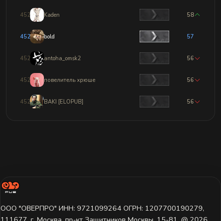
4521
Kaden
58
4522
bold
57
4523
antoha_omsk2
56
4524
повелитель хрюше
56
4525
BAKI [ELOPUB]
56
ООО "ОВЕРПРО" ИНН: 9721099264 ОГРН: 1207700190279,
111677, г. Москва, пр-кт Защитников Москвы, 15-81. @ 2026 ㅤ