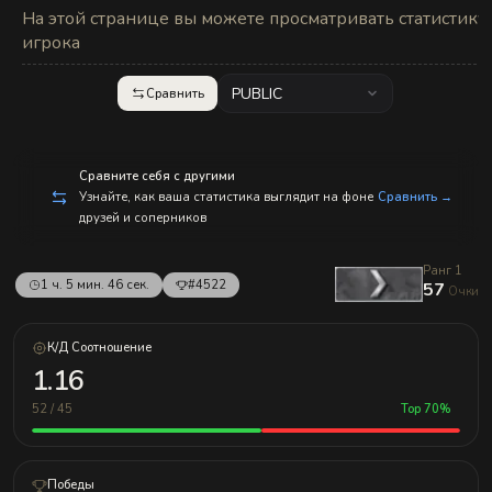
с
На этой странице вы можете просматривать статистику
п
р
игрока
а
в
л
PUBLIC
Сравнить
е
н
и
е
м!
Сравните себя с другими
Узнайте, как ваша статистика выглядит на фоне
Сравнить →
друзей и соперников
Ранг 1
1 ч. 5 мин. 46 сек.
#4522
57
Очки
К/Д Соотношение
1.16
52 / 45
Top 70%
Победы