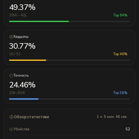
49.37%
39W – 40L
Top 84%
Хедшоты
30.77%
16 / 52
Top 40%
Точность
24.46%
204 / 834
Top 58%
Обзор статистики
1 ч. 5 мин. 46 сек.
Убийства
52