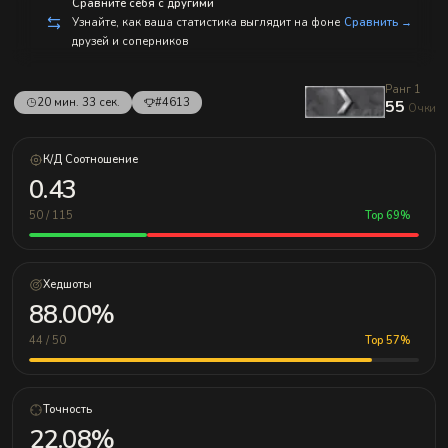
с
Сравните себя с другими
п
Узнайте, как ваша статистика выглядит на фоне
Сравнить →
р
друзей и соперников
а
в
л
Ранг 1
е
20 мин. 33 сек.
#4613
55
н
Очки
и
е
м!
К/Д Соотношение
0.43
50 / 115
Top 69%
Хедшоты
88.00%
44 / 50
Top 57%
Точность
22.08%