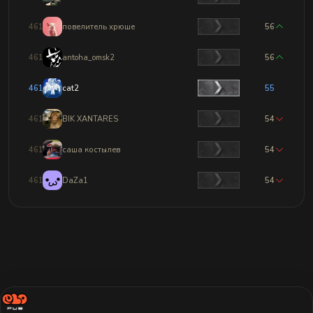
4611
повелитель хрюше
56
4612
antoha_omsk2
56
4613
cat2
55
4614
BIK XANTARES
54
4615
саша костылев
54
4616
DaZa1
54