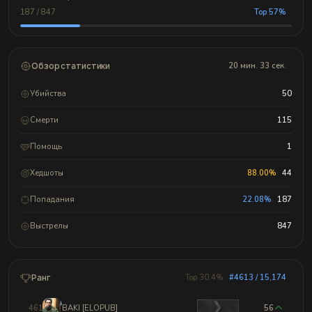
187 / 847
Top 57%
Обзор статистики
20 мин. 33 сек.
Убийства
50
Смерти
115
Помощь
1
Хедшоты
88.00%
44
Попадания
22.08%
187
Выстрелы
847
Ранг
Top 30.4%
#4613 / 15,174
4610
BAKI [ELOPUB]
56