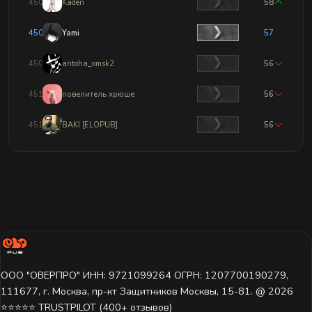
4507
Kaden
58
4508
Yami
57
4509
antoha_omsk2
56
4510
повелитель хрюше
56
4511
BAKI [ELOPUB]
56
ООО "ОВЕРПРО" ИНН: 9721099264 ОГРН: 1207700190279,
111677, г. Москва, пр-кт Защитников Москвы, 15-81. @ 2026 ㅤ
⭐⭐⭐⭐⭐ TRUSTPILOT (400+ отзывов)