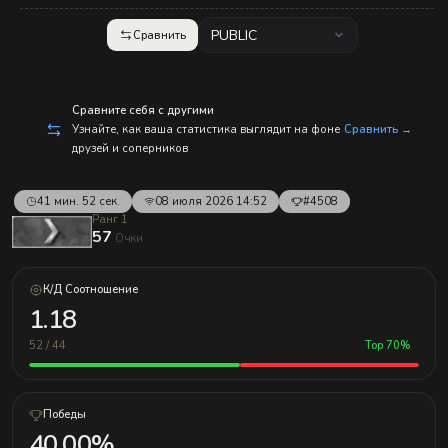
с
п
р
PUBLIC
Сравнить
а
в
л
е
н
Сравните себя с другими
и
Узнайте, как ваша статистика выглядит на фоне
Сравнить →
е
друзей и соперников
м!
41 мин. 52 сек.
08 июля 2026 14:52
#4508
Ранг 1
57
Очки
К/Д Соотношение
1.18
52 / 44
Top 70%
Победы
40.00%