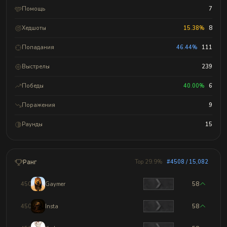
Помощь
7
Хедшоты
15.38%
8
Попадания
46.44%
111
Выстрелы
239
Победы
40.00%
6
Поражения
9
Раунды
15
Ранг
Top 29.9%
#4508 / 15,082
4505
Gaymer
58
4506
Insta
58