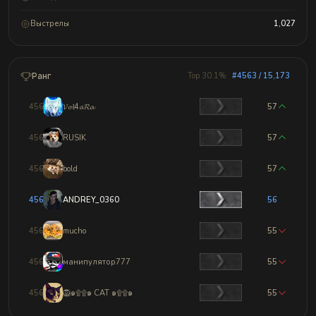
Выстрелы
1,027
Ранг
Top 30.1%
#4563 / 15,173
4560
𝓥𝓸𝓵4𝓪𝓡𝓪
57
4561
RUSIK
57
4562
bold
57
4563
ANDREY_0360
56
4564
mucho
55
4565
манипулятор777
55
4566
🦁๑۩۩๑ CAT ๑۩۩๑
55