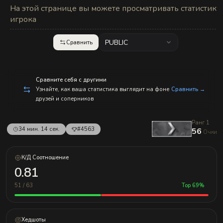
с
На этой странице вы можете просматривать статистику
п
р
игрока
а
в
л
PUBLIC
Сравнить
е
н
и
е
м!
Сравните себя с другими
Узнайте, как ваша статистика выглядит на фоне
Сравнить →
друзей и соперников
Ранг 1
34 мин. 14 сек.
#4563
56
Очки
К/Д Соотношение
0.81
51 / 63
Top 69%
Хедшоты