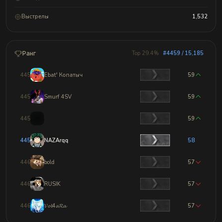
Выстрелы
1,532
Ранг
Top 29.4%
#4459 / 15,185
4456
Ebat' Копатыч
59
4457
Smurf 4SV
59
4458
59
4459
NAZArqq
58
4460
bold
57
4461
RUSIK
57
4462
𝓥𝓸𝓵4𝓪𝓡𝓪
57