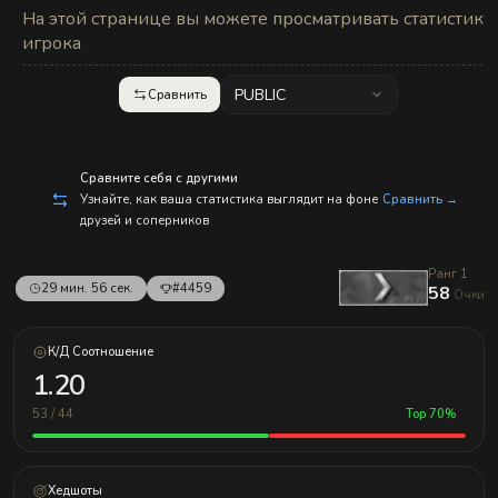
с
На этой странице вы можете просматривать статистику
п
р
игрока
а
в
л
PUBLIC
Сравнить
е
н
и
е
м!
Сравните себя с другими
Узнайте, как ваша статистика выглядит на фоне
Сравнить →
друзей и соперников
Ранг 1
29 мин. 56 сек.
#4459
58
Очки
К/Д Соотношение
1.20
53 / 44
Top 70%
Хедшоты