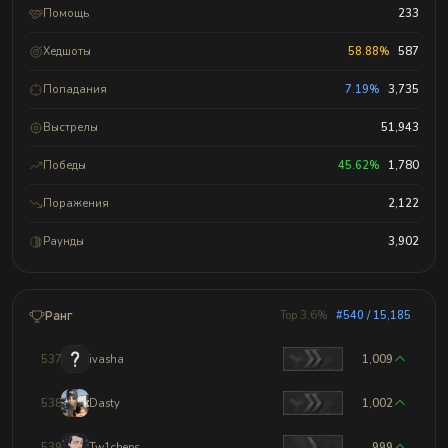
Помощь
233
Хедшоты
58.88%
587
Попадания
7.19%
3,735
Выстрелы
51,943
Победы
45.62%
1,780
Поражения
2,122
Раунды
3,902
Ранг
Top 3.6%
#540 / 15,185
537
ivasha
1,009
538
Dasty
1,002
539
Tw1cheps
999