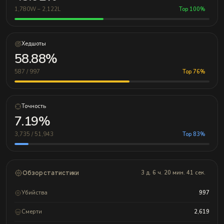
1,780W – 2,122L
Top 100%
Хедшоты
58.88%
587 / 997
Top 76%
Точность
7.19%
3,735 / 51,943
Top 83%
Обзор статистики
3 д. 6 ч. 20 мин. 41 сек.
Убийства
997
Смерти
2,619