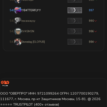
540
♡B4TTERFLY♡
997
541
novawayyy
990
542
KV4SM3N
986
543
Stonedog.[ELOPUB]
984
ООО "ОВЕРПРО" ИНН: 9721099264 ОГРН: 1207700190279,
111677, г. Москва, пр-кт Защитников Москвы, 15-81. @ 2026 ㅤ
⭐⭐⭐⭐⭐ TRUSTPILOT (400+ отзывов)