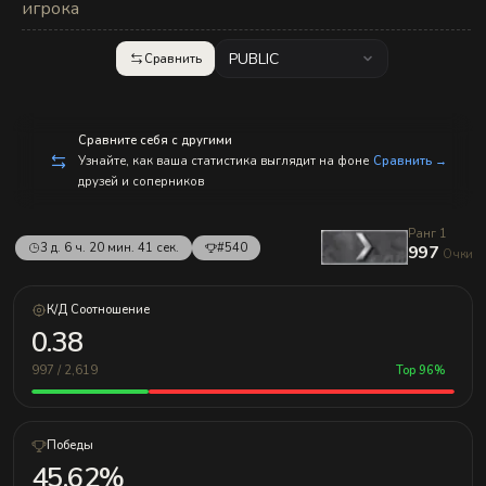
с
игрока
п
р
а
PUBLIC
Сравнить
в
л
е
н
и
Сравните себя с другими
е
Узнайте, как ваша статистика выглядит на фоне
Сравнить →
м!
друзей и соперников
Ранг 1
3 д. 6 ч. 20 мин. 41 сек.
#540
997
Очки
К/Д Соотношение
0.38
997 / 2,619
Top 96%
Победы
45.62%