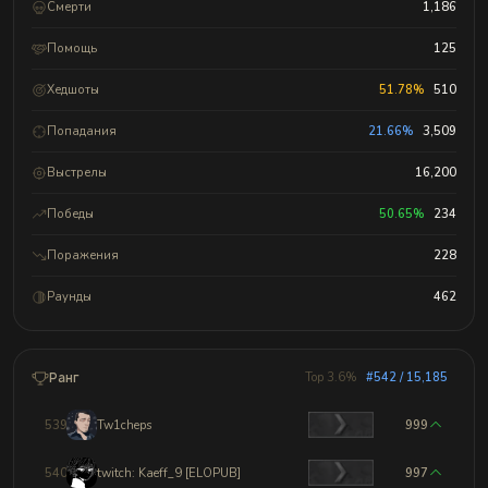
Смерти
1,186
Помощь
125
Хедшоты
51.78%
510
Попадания
21.66%
3,509
Выстрелы
16,200
Победы
50.65%
234
Поражения
228
Раунды
462
Ранг
Top 3.6%
#542 / 15,185
539
Tw1cheps
999
540
twitch: Kaeff_9 [ELOPUB]
997