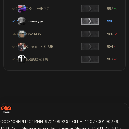
541
♡B4TTERFLY♡
997
542
novawayyy
990
543
KV4SM3N
986
544
Stonedog.[ELOPUB]
984
545
瓦迪姆巴甫洛夫
983
ООО "ОВЕРПРО" ИНН: 9721099264 ОГРН: 1207700190279,
111677, г. Москва, пр-кт Защитников Москвы, 15-81. @ 2026 ㅤ