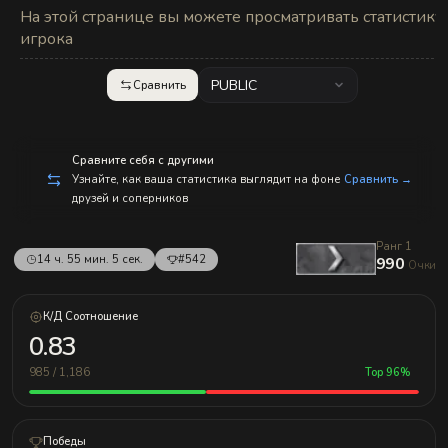
с
На этой странице вы можете просматривать статистику
п
р
игрока
а
в
л
PUBLIC
Сравнить
е
н
и
е
м!
Сравните себя с другими
Узнайте, как ваша статистика выглядит на фоне
Сравнить →
друзей и соперников
Ранг 1
14 ч. 55 мин. 5 сек.
#542
990
Очки
К/Д Соотношение
0.83
985 / 1,186
Top 96%
Победы