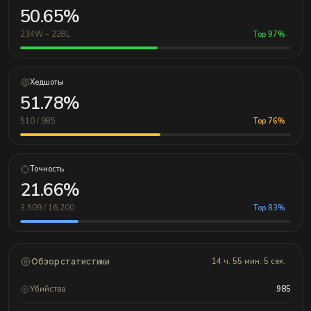
50.65%
234W – 228L
Top 97%
Хедшоты
51.78%
510 / 985
Top 76%
Точность
21.66%
3,509 / 16,200
Top 83%
Обзор статистики
14 ч. 55 мин. 5 сек.
Убийства
985