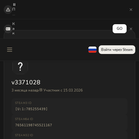
⏸️
П
о
с
л
К
е
а
GO
о
к
б
а
н
к
о
т
Войти через Steam
в
и
л
в
е
и
н
р
и
о
я
в
C
а
v3371028
S
т
2
ь
3 месяца назад
Участник с 15.03.2026
м
в
н
ы
о
в
STEAM3 ID
ги
о
[U:1:785255439]
е
д
п
д
STEAM64 ID
л
е
аг
76561198745521167
н
и
е
н
г
STEAM32 ID