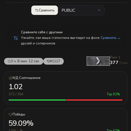
с
п
р
PUBLIC
Сравнить
а
в
л
е
н
Сравните себя с другими
и
Узнайте, как ваша статистика выглядит на фоне
Сравнить →
е
друзей и соперников
м!
Ранг 1
3 ч. 8 мин. 12 сек.
#1117
377
Очки
К/Д Соотношение
1.02
372 / 364
Top 93%
Победы
59.09%
13W – 9L
Top 67%