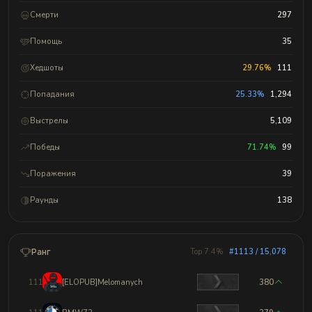
Смерти
297
Помощь
35
Хедшоты
29.76%
111
Попадания
25.33%
1,294
Выстрелы
5,109
Победы
71.74%
99
Поражения
39
Раунды
138
Ранг
Top 7.4%
#1113 / 15,078
1110
[ELOPUB]Melomanych
380