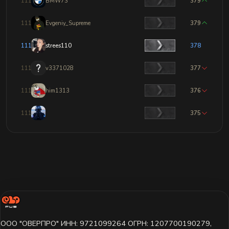
1111
BMW73
379
1112
Evgeniy_Supreme
379
1113
strees110
378
1114
v3371028
377
1115
him1313
376
1116
375
ООО "ОВЕРПРО" ИНН: 9721099264 ОГРН: 1207700190279,