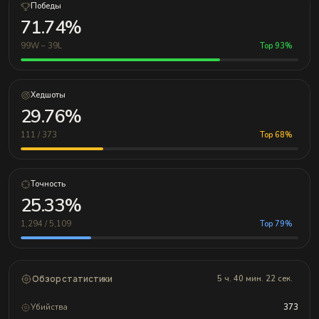
Победы
71.74%
99W – 39L
Top 93%
Хедшоты
29.76%
111 / 373
Top 68%
Точность
25.33%
1,294 / 5,109
Top 79%
Обзор статистики
5 ч. 40 мин. 22 сек.
Убийства
373