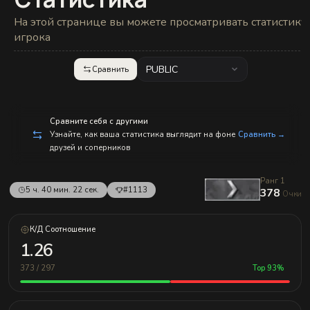
с
п
На этой странице вы можете просматривать статистику
р
а
игрока
в
л
е
PUBLIC
Сравнить
н
и
е
м!
Сравните себя с другими
Узнайте, как ваша статистика выглядит на фоне
Сравнить →
друзей и соперников
Ранг 1
5 ч. 40 мин. 22 сек.
#1113
378
Очки
К/Д Соотношение
1.26
373 / 297
Top 93%