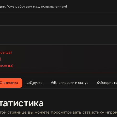
ции. Уже работаем над исправлением!
а)
всегда)
)
авсегда)
Статистика
Друзья
Блокировки и статус
История н
татистика
той странице вы можете просматривать статистику игро