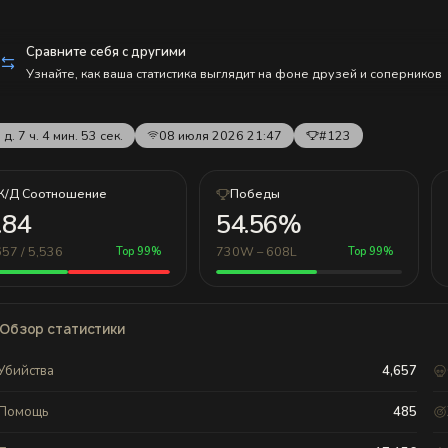
Сравните себя с другими
Узнайте, как ваша статистика выглядит на фоне друзей и соперников
 д. 7 ч. 4 мин. 53 сек.
08 июля 2026 21:47
#123
К/Д Соотношение
Победы
.84
54.56%
657 / 5,536
730W – 608L
Top 99%
Top 99%
Обзор статистики
Убийства
4,657
Помощь
485