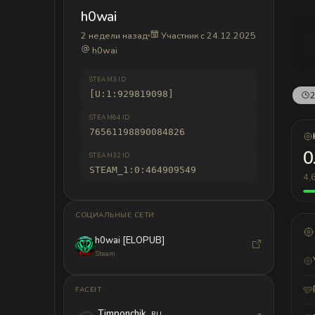
h0wai
2 недели назад
Участник с 24.12.2025
h0wai
STEAM3 ID
[U:1:929819098]
2
STEAM64 ID
76561198890084826
0
STEAM32 ID
STEAM_1:0:464909549
4,
СОЦИАЛЬНЫЕ СЕТИ
h0wai [ELOPUB]
Steam
FACEIT
Timponchik
RU