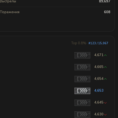
Выстрелы
89,697
Поражения
608
Top 0.8%
#123 / 15,067
4,671
4,665
4,654
4,653
4,645
4,630