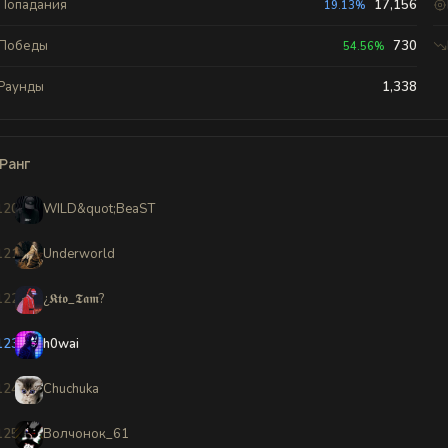
Попадания
17,156
19.13%
Победы
730
54.56%
Раунды
1,338
Ранг
120
WILD&quot;BeaST
121
Underworld
122
¿𝕶𝖙𝖔_𝕿𝖆𝖒?
123
h0wai
124
Chuchuka
125
Волчонок_61