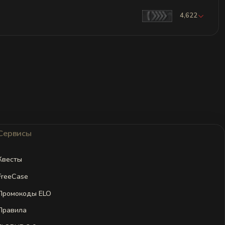
4,622
Сервисы
Квесты
FreeCase
Промокоды ELO
Правила