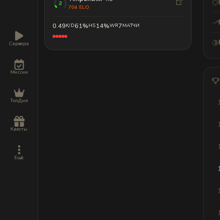
704 ELO
0.49
61%
14%
7
K/D
HS
WR
МАТЧИ
Сервера
Миссии
ТопДня
Квесты
Ещё