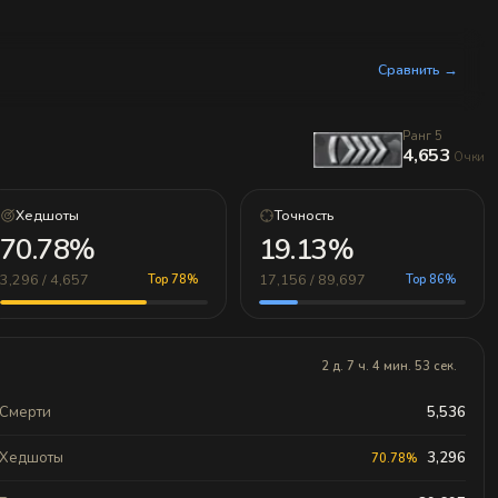
Сравнить →
Ранг 5
4,653
Очки
Хедшоты
Точность
70.78%
19.13%
3,296 / 4,657
17,156 / 89,697
Top 78%
Top 86%
2 д. 7 ч. 4 мин. 53 сек.
Смерти
5,536
Хедшоты
3,296
70.78%