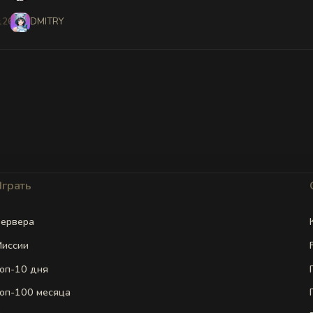
126
DMITRY
Играть
ервера
иссии
оп-10 дня
оп-100 месяца