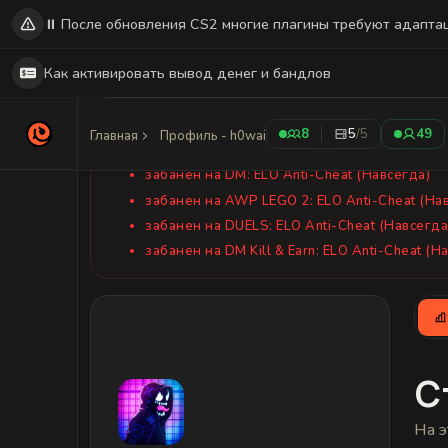
⏸️ После обновления CS2 многие плагины требуют адапта
Как активировать вывод денег и бандлов
Активные наказания
8
5
/5
49
Главная
Профиль - h0wai
забанен
на PUBLIC: ELO Anti-Cheat (Навсегд
забанен
на DM: ELO Anti-Cheat (Навсегда)
забанен
на AWP LEGO 2: ELO Anti-Cheat (На
забанен
на DUELS: ELO Anti-Cheat (Навсегда
забанен
на DM Kill & Earn: ELO Anti-Cheat (Н
С
На э