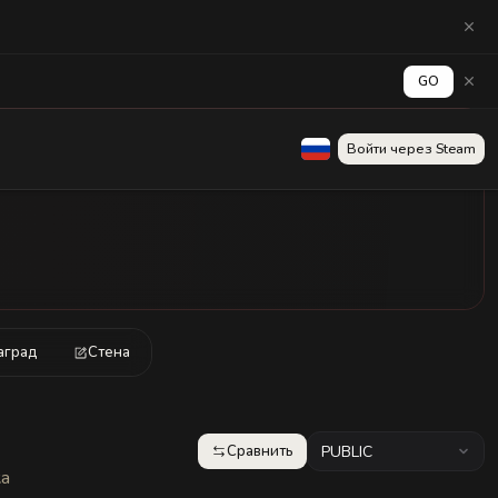
GO
Войти через Steam
аград
Стена
Сравнить
PUBLIC
ка