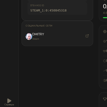
0
STEAM32 ID
STEAM_1:0:450845318
4,
СОЦИАЛЬНЫЕ СЕТИ
DMITRY
Steam
Сервера