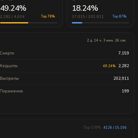
49.24%
18.24%
2,282 / 4,634
37,015 / 202,911
Top 78%
Top 87%
2 д. 14 ч. 3 мин. 26 сек.
Смерти
7,159
Хедшоты
2,282
49.24%
Выстрелы
202,911
Поражения
199
Top 0.8%
#126 / 15,106