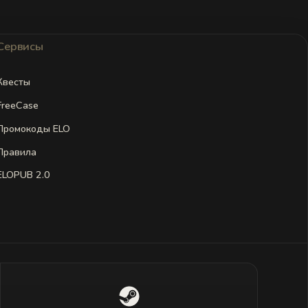
Сервисы
Квесты
FreeCase
Промокоды ELO
Правила
ELOPUB 2.0