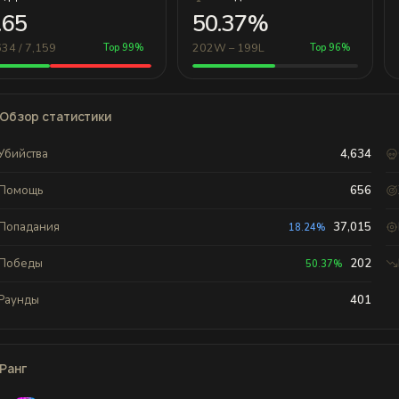
.65
50.37%
634 / 7,159
202W – 199L
Top 99%
Top 96%
Обзор статистики
Убийства
4,634
Помощь
656
Попадания
37,015
18.24%
Победы
202
50.37%
Раунды
401
Ранг