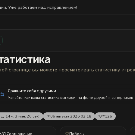
ции. Уже работаем над исправлением!
Статистика
Друзья
Блокировки и статус
История н
татистика
той странице вы можете просматривать статистику игро
Сравните себя с другими
Узнайте, как ваша статистика выглядит на фоне друзей и соперников
 д. 14 ч. 3 мин. 26 сек.
06 августа 2026 02:18
#126
К/Д Соотношение
Победы