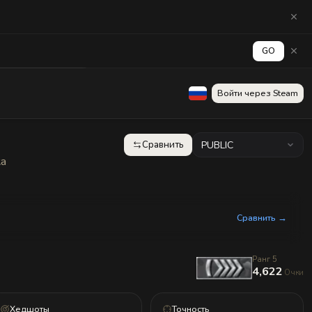
GO
аград
Стена
Войти через Steam
Сравнить
PUBLIC
ка
Сравнить →
Ранг 5
4,622
Очки
Хедшоты
Точность