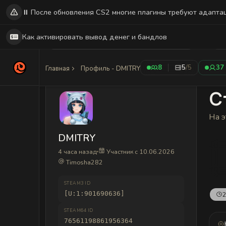
⏸️ После обновления CS2 многие плагины требуют адапта
Как активировать вывод денег и бандлов
8
5
/5
37
Главная
Профиль - DMITRY
С
На э
DMITRY
4 часа назад
Участник с 10.06.2026
Timosha282
STEAM3 ID
[U:1:901690636]
2
STEAM64 ID
76561198861956364