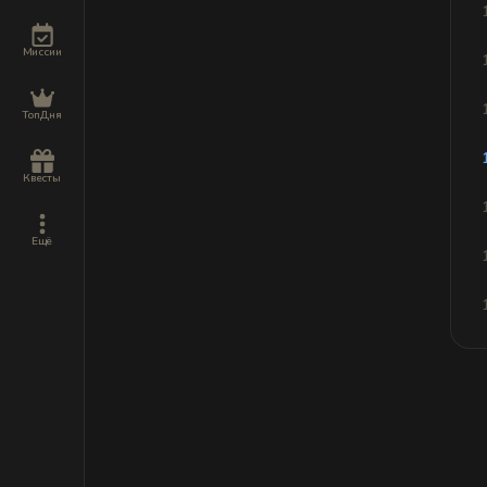
Миссии
ТопДня
Квесты
Ещё