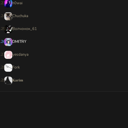
123
h0wai
124
Chuchuka
125
Волчонок_61
126
DMITRY
127
yesdanya
128
Fork
129
𝐊𝐚𝐫𝐢𝐦