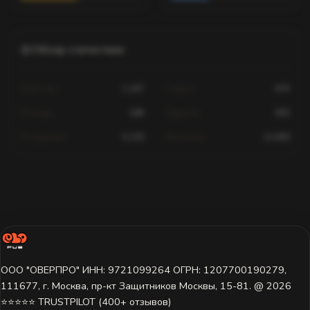
Обзор статистики
Убийства
1,247
Смерти
674
Помощь
189
Хедшоты
602
Попадания
4,120
Выстрелы
12,830
Статистика для этого игрока недоступна.
Игрок ещё не играл на этом сервере или данные пока не
загружены. Попробуйте выбрать другой сервер.
ООО "ОВЕРПРО" ИНН: 9721099264 ОГРН: 1207700190279,
111677, г. Москва, пр-кт Защитников Москвы, 15-81. @ 2026 ㅤ
⭐⭐⭐⭐⭐ TRUSTPILOT (400+ отзывов)