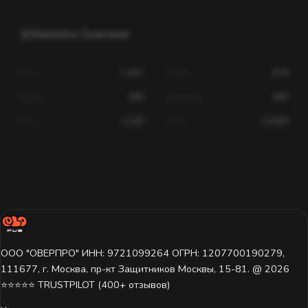
Statistics Overview
Kills
1,247
Deaths
674
Assists
189
Headshots
602
Hits
4,120
Shots
12,830
Statistics for this player are not available.
The player has not played on this server yet or data is still loading.
Try selecting a different server.
ООО "ОВЕРПРО" ИНН: 9721099264 ОГРН: 1207700190279,
111677, г. Москва, пр-кт Защитников Москвы, 15-81. @ 2026 ㅤ
⭐⭐⭐⭐⭐ TRUSTPILOT (400+ отзывов)