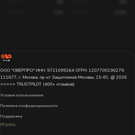
Асисти
189
Хедшоти
602
Влучання
4,120
Вистріли
12,830
Статистика для цього гравця недоступна.
Гравець ще не грав на цьому сервері або дані поки не
завантажені. Спробуйте вибрати інший сервер.
ООО "ОВЕРПРО" ИНН: 9721099264 ОГРН: 1207700190279,
111677, г. Москва, пр-кт Защитников Москвы, 15-81. @ 2026 ㅤ
⭐⭐⭐⭐⭐ TRUSTPILOT (400+ отзывов)
Условия использования
Политика конфиденциальности
Поддержка
Играть