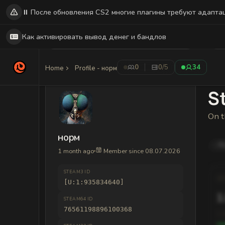
⏸️ После обновления CS2 многие плагины требуют адапта
Как активировать вывод денег и бандлов
0
0
/5
34
Home
Profile - норм
St
On t
норм
R
1 month ago
Member since 08.07.2026
STEAM3 ID
[U:1:935834640]
1
STEAM64 ID
76561198896100368
1,