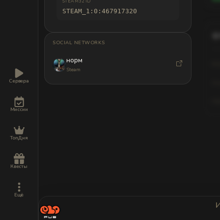
STEAM32 ID
STEAM_1:0:467917320
SOCIAL NETWORKS
норм
Kil
Steam
Сервера
As
Hi
Миссии
ТопДня
Sta
Квесты
The pl
Ещё