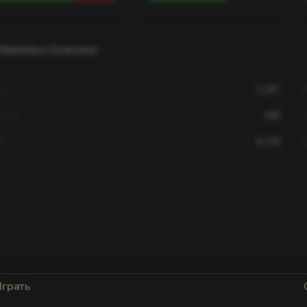
Statistics Overview
ls
1,247
D
sists
189
ts
4,120
S
tistics for this player are not available.
ayer has not played on this server yet or data is still
loading. Try selecting a different server.
Играть