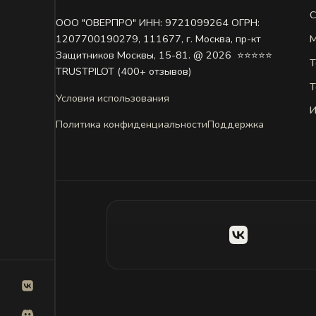
С
ООО "ОВЕРПРО" ИНН: 9721099264 ОГРН:
М
1207700190279, 111677, г. Москва, пр-кт
Защитников Москвы, 15-81. @ 2026 ㅤ ⭐⭐⭐⭐⭐
Т
TRUSTPILOT (400+ отзывов)
Т
Условия использования
И
Политика конфиденциальности
Поддержка