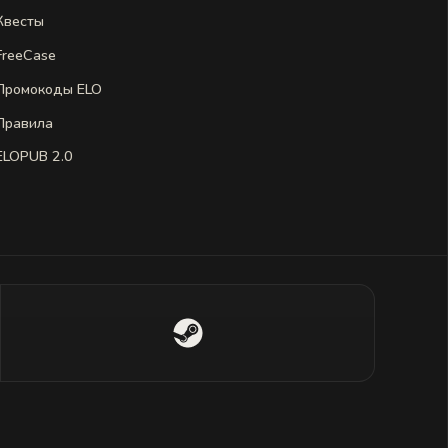
Квесты
FreeCase
Промокоды ELO
Правила
ELOPUB 2.0