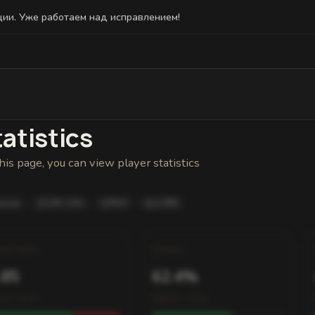
ции. Уже работаем над исправлением!
Statistics
Friends
Bans and Status
Reward History
atistics
his page, you can view player statistics
ussia
24h 13m
#42
2,480
K/D Ratio
Wins
.85
62.4%
247 / 674
580W – 350L