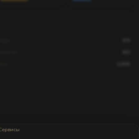
eaths
674
Headshots
602
hots
12,830
Сервисы