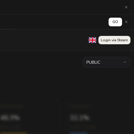
GO
Wall
Login via Steam
PUBLIC
Headshots
Accuracy
48.3%
32.1%
602 / 1,247
4,120 / 12,830