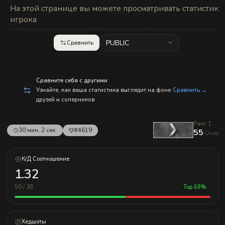
с
На этой странице вы можете просматривать статистику
п
р
игрока
а
в
л
PUBLIC
Сравнить
е
н
и
е
м!
Сравните себя с другими
Узнайте, как ваша статистика выглядит на фоне
Сравнить →
друзей и соперников
Ранг 1
30 мин. 2 сек.
#4619
55
Очки
К/Д Соотношение
1.32
50 / 38
Top 69%
Хедшоты