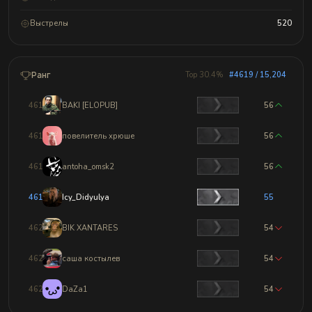
Выстрелы
520
Ранг
Top 30.4%
#4619 / 15,204
4616
BAKI [ELOPUB]
56
4617
повелитель хрюше
56
4618
antoha_omsk2
56
4619
Icy_Didyulya
55
4620
BIK XANTARES
54
4621
саша костылев
54
4622
DaZa1
54