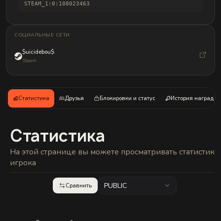
и
STEAM_1:0:108023463
б
а
н
д
СОЦИАЛЬНЫЕ СЕТИ
л
о
$uicidebou$
в
Steam
Статистика
Друзья
Блокировки и статус
История наград
Статистика
На этой странице вы можете просматривать статистику
игрока
PUBLIC
Сравнить