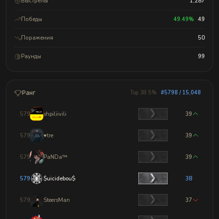
Выстрелы
1,287
Победы
49.49%
49
Поражения
50
Раунды
99
Ранг
Top 38.5%
#5798 / 15,048
5795
shpiliivili
39
5796
♥tre
39
5797
PaNDa™
39
5798
$uicidebou$
38
5799
SteersMan
37