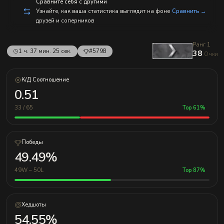
Сравните себя с другими
Узнайте, как ваша статистика выглядит на фоне
Сравнить →
друзей и соперников
Ранг 1
1 ч. 37 мин. 25 сек.
#5798
38
Очки
К/Д Соотношение
0.51
33 / 65
Top 61%
Победы
49.49%
49W – 50L
Top 87%
Хедшоты
54.55%