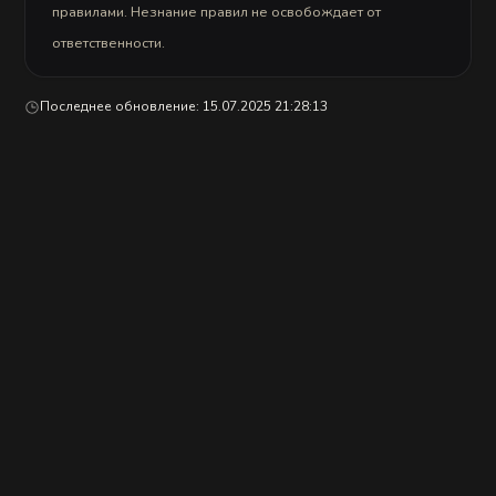
с
правилами. Незнание правил не освобождает от
п
р
ответственности.
а
в
л
е
Последнее обновление: 15.07.2025 21:28:13
н
и
е
м!