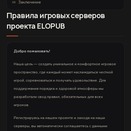
ы
и
Заключение
06
т
б
р
а
Правила игровых серверов
е
н
б
д
у
л
проекта ELOPUB
ю
о
т
в
а
д
а
пт
Добро пожаловать!
а
ц
и
Наша цель — создать уникальное и комфортное игровое
и.
У
пространство, где каждый может наслаждаться честной
ж
е
игрой, соревноваться и получать удовольствие. Для
р
а
поддержания порядка и здоровой атмосферы мы
б
разработали свод правил, обязательных для всех
о
та
игроков.
е
м
н
Регистрируясь на нашем проекте и заходя на наши
а
д
серверы, вы автоматически соглашаетесь с данными
и