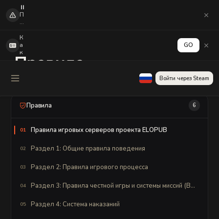
⏸️
П
о
с
л
К
е
а
GO
о
к
Правила
б
а
н
к
о
т
Ознакомьтесь с правилами и регламентом сервера
Войти через Steam
в
и
л
в
е
и
н
р
Правила
6
и
о
я
в
C
а
Правила игровых серверов проекта ELOPUB
01
S
т
2
ь
м
в
Раздел 1: Общие правила поведения
02
н
ы
о
в
Раздел 2: Правила игрового процесса
03
ги
о
е
д
п
д
Раздел 3: Правила честной игры и системы миссий (ВАЖНО!)
04
л
е
аг
н
Раздел 4: Система наказаний
и
05
е
н
г