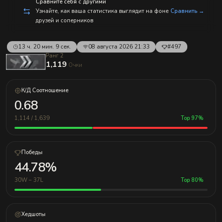
с
Сравните себя с другими
п
Узнайте, как ваша статистика выглядит на фоне
Сравнить →
р
друзей и соперников
а
в
л
е
13 ч. 20 мин. 9 сек.
08 августа 2026 21:33
#497
н
Ранг 2
и
1,119
Очки
е
м!
К/Д Соотношение
0.68
1,114 / 1,639
Top 97%
Победы
44.78%
30W – 37L
Top 80%
Хедшоты