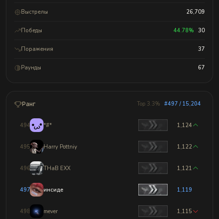
Выстрелы
26,709
Победы
44.78%
30
Поражения
37
Раунды
67
Ранг
Top 3.3%
#497 / 15,204
494
*#*
1,124
495
Harry Pottniy
1,122
496
THaB EXX
1,121
497
инсиде
1,119
498
mever
1,115