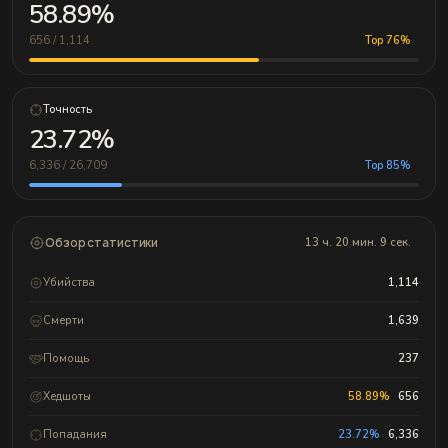
58.89%
656 / 1,114
Top 76%
Точность
23.72%
6,336 / 26,709
Top 85%
Обзор статистики
13 ч. 20 мин. 9 сек.
Убийства
1,114
Смерти
1,639
Помощь
237
Хедшоты
58.89%
656
Попадания
23.72%
6,336