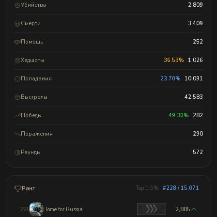
Убийства
2,809
Смерти
3,409
Помощь
252
Хедшоты
36.53%
1,026
Попадания
23.70%
10,091
Выстрелы
42,583
Победы
49.30%
282
Поражения
290
Раунды
572
Ранг
Top 1.5%
#228 / 15,071
225
Home for Russia
2,805