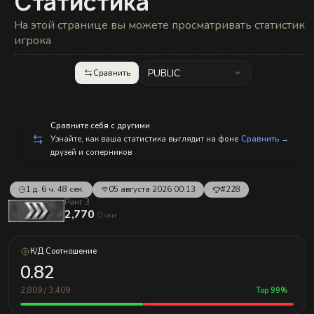
Статистика
с
п
р
На этой странице вы можете просматривать статистику
а
игрока
в
л
е
PUBLIC
Сравнить
н
и
е
м!
Сравните себя с другими
Узнайте, как ваша статистика выглядит на фоне
Сравнить →
друзей и соперников
1 д. 6 ч. 48 сек.
05 августа 2026 00:13
#228
Ранг 3
2,770
Очки
К/Д Соотношение
0.82
2,809 / 3,409
Top 99%