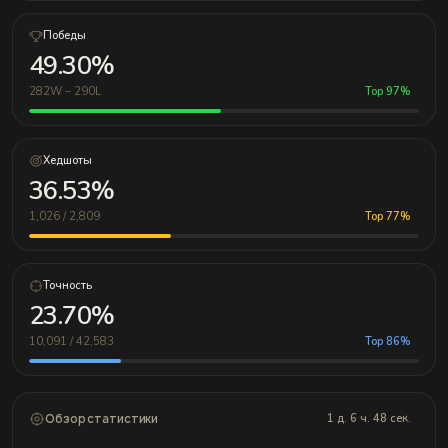
Победы
49.30%
282W – 290L
Top 97%
Хедшоты
36.53%
1,026 / 2,809
Top 77%
Точность
23.70%
10,091 / 42,583
Top 86%
Обзор статистики
1 д. 6 ч. 48 сек.