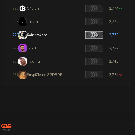
226
G4grun
2,774
227
donater
2,772
228
#aimbot#doc
2,770
229
Tan1f
2,762
230
Пухляш
2,743
231
Strypi7leone GGDROP
2,724