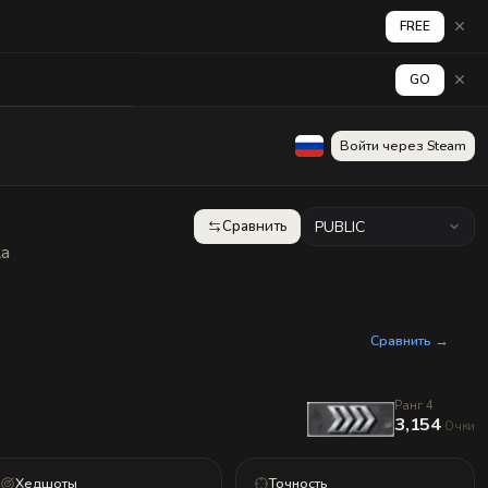
FREE
GO
аград
Стена
Войти через Steam
Сравнить
PUBLIC
ка
Сравнить →
Ранг 4
3,154
Очки
Хедшоты
Точность