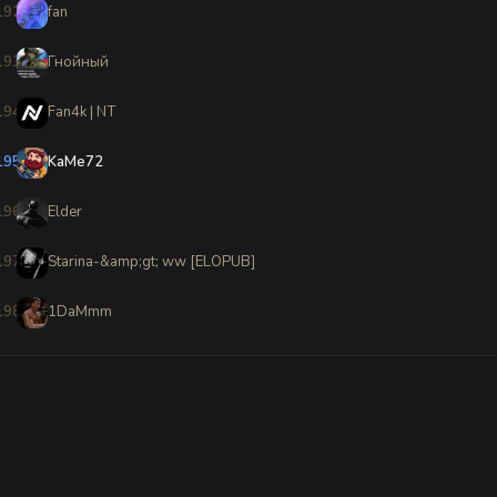
192
fan
193
Гнойный
194
Fan4k | NT
195
KaMe72
196
Elder
197
Starina-&amp;gt; ww [ELOPUB]
198
1DaMmm