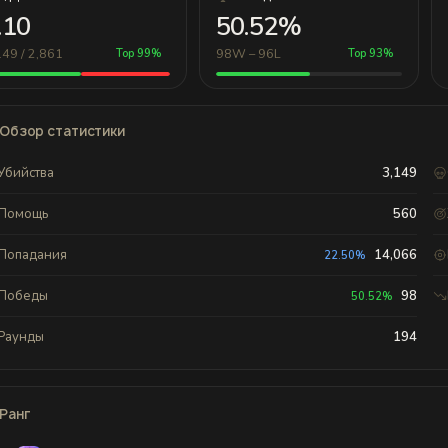
.10
50.52%
149 / 2,861
98W – 96L
Top 99%
Top 93%
Обзор статистики
Убийства
3,149
Помощь
560
Попадания
14,066
22.50%
Победы
98
50.52%
Раунды
194
Ранг