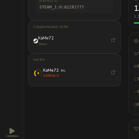
STEAM32 ID
1
STEAM_1:0:82281777
3,
СОЦИАЛЬНЫЕ СЕТИ
KaMe72
Steam
FACEIT
KaMe72
RU
1,000 ELO
Сервера