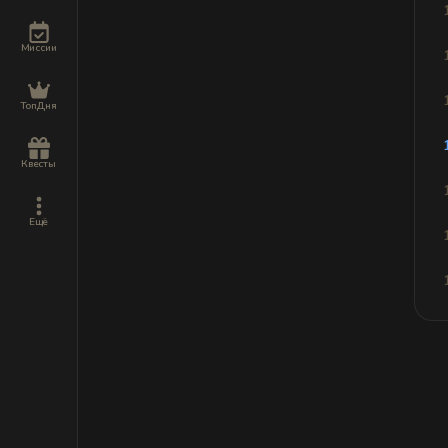
Миссии
ТопДня
Квесты
Ещё