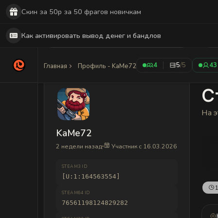
Скин за 50р за 50 фрагов новичкам
Как активировать вывод денег и бандлов
4
5
/5
43
Главная
Профиль - KaMe72
С
На э
KaMe72
2 недели назад
Участник с 16.03.2026
STEAM3 ID
[U:1:164563554]
1
STEAM64 ID
76561198124829282