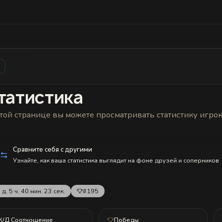
Статистика
Друзья
Блокировки и статус
История н
татистика
той странице вы можете просматривать статистику игро
Сравните себя с другими
Узнайте, как ваша статистика выглядит на фоне друзей и соперников
 д. 5 ч. 40 мин. 23 сек.
#195
К/Д Соотношение
Победы