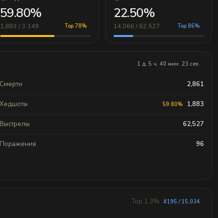
59.80%
22.50%
1,883 / 3,149
14,066 / 62,527
Top 78%
Top 86%
1 д. 5 ч. 40 мин. 23 сек.
Смерти
2,861
Хедшоты
1,883
59.80%
Выстрелы
62,527
Поражения
96
Top 1.3%
#195 / 15,034