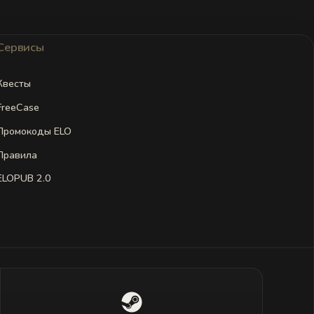
Сервисы
Квесты
FreeCase
Промокоды ELO
Правила
ELOPUB 2.0