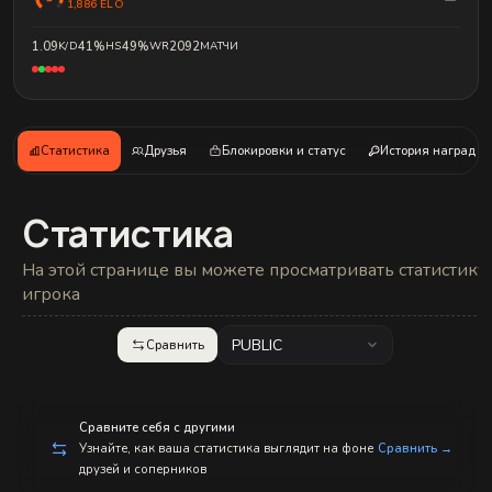
с
1,886 ELO
п
р
1.09
K/D
41%
HS
49%
WR
2092
МАТЧИ
а
в
л
е
н
и
е
Статистика
Друзья
Блокировки и статус
История наград
м!
Статистика
На этой странице вы можете просматривать статистику
игрока
PUBLIC
Сравнить
Сравните себя с другими
Узнайте, как ваша статистика выглядит на фоне
Сравнить →
друзей и соперников