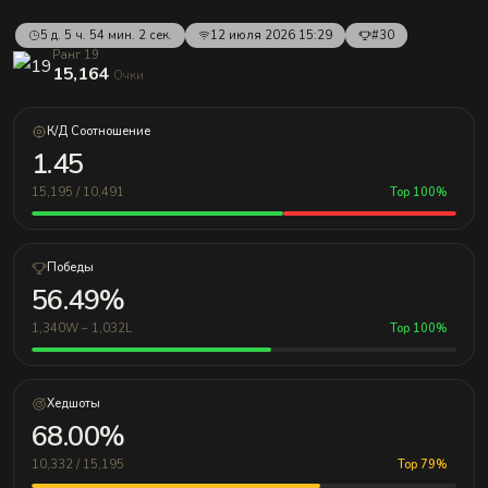
5 д. 5 ч. 54 мин. 2 сек.
12 июля 2026 15:29
#30
Ранг 19
15,164
Очки
К/Д Соотношение
1.45
15,195 / 10,491
Top 100%
Победы
56.49%
1,340W – 1,032L
Top 100%
Хедшоты
68.00%
10,332 / 15,195
Top 79%