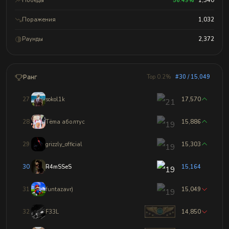
Победы
56.49%
1,340
Поражения
1,032
Раунды
2,372
Ранг
Top 0.2%
#30 / 15,049
27
sokol1k
17,570
28
Tёma аболтус
15,886
29
grizzly_official
15,303
30
R4mSSeS
15,164
31
funtazavr)
15,049
32
F33L
14,850