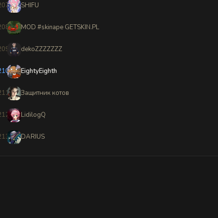
207
SHIFU
208
󠀡󠀡MOD #skinape GETSKIN.PL
209
dekoZZZZZZZ
210
EightyEighth
211
Защитник котов
212
LidilogQ
213
DARIUS