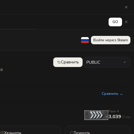
GO
аград
Стена
Войти через Steam
Сравнить
PUBLIC
ка
Сравнить →
Ранг 4
3,039
Очки
Хедшоты
Точность