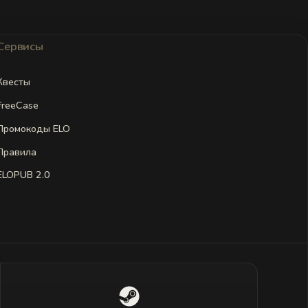
Сервисы
Квесты
FreeCase
Промокоды ELO
Правила
ELOPUB 2.0