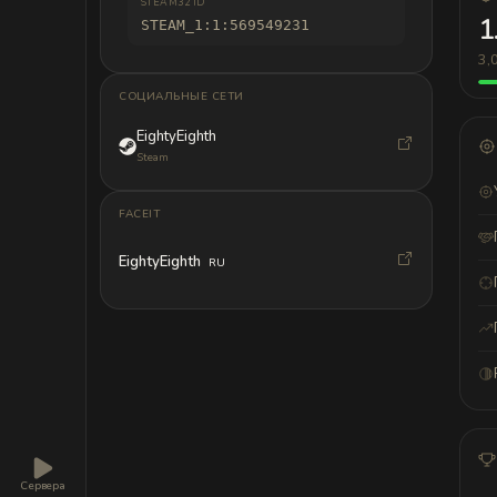
STEAM32 ID
1
STEAM_1:1:569549231
3,
СОЦИАЛЬНЫЕ СЕТИ
EightyEighth
Steam
FACEIT
EightyEighth
RU
Сервера