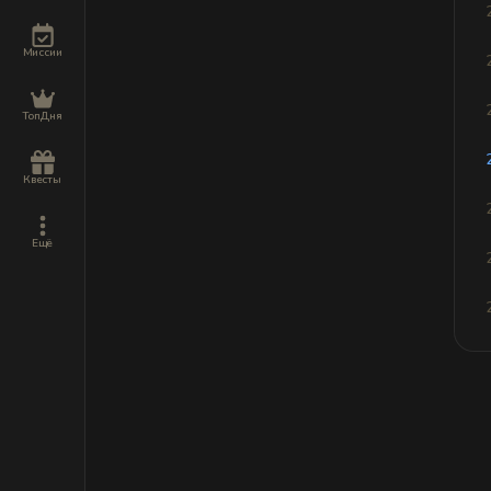
Миссии
ТопДня
Квесты
Ещё