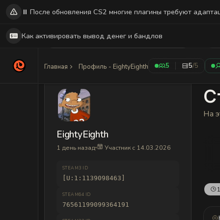
⏸️ После обновления CS2 многие плагины требуют адапта
Как активировать вывод денег и бандлов
5
5
/5
Главная
Профиль - EightyEighth
С
На э
EightyEighth
1 день назад
Участник с 14.03.2026
STEAM3 ID
[U:1:1139098463]
1
STEAM64 ID
76561199099364191