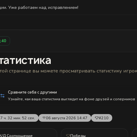
ции. Уже работаем над исправлением!
Статистика
Друзья
Блокировки и статус
История н
40
татистика
той странице вы можете просматривать статистику игро
Сравните себя с другими
Узнайте, как ваша статистика выглядит на фоне друзей и соперников
7 ч. 32 мин. 52 сек.
06 августа 2026 14:47
#210
К/Д Соотношение
Победы