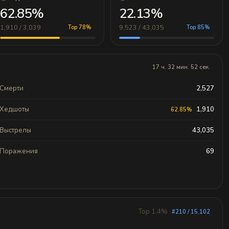
62.85%
22.13%
1,910 / 3,039
9,523 / 43,035
Top 78%
Top 85%
17 ч. 32 мин. 52 сек.
Смерти
2,527
Хедшоты
1,910
62.85%
Выстрелы
43,035
Поражения
69
Top 1.4%
#210 / 15,102