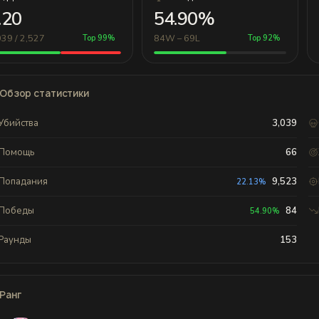
.20
54.90%
039 / 2,527
84W – 69L
Top 99%
Top 92%
Обзор статистики
Убийства
3,039
Помощь
66
Попадания
9,523
22.13%
Победы
84
54.90%
Раунды
153
Ранг