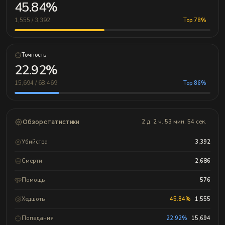
45.84%
1,555 / 3,392
Top 78%
Точность
22.92%
15,694 / 68,469
Top 86%
Обзор статистики
2 д. 2 ч. 53 мин. 54 сек.
Убийства
3,392
Смерти
2,686
Помощь
576
Хедшоты
45.84%
1,555
Попадания
22.92%
15,694