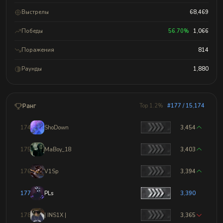
Выстрелы
68,469
Победы
56.70%
1,066
Поражения
814
Раунды
1,880
Ранг
Top 1.2%
#177 / 15,174
174
ShoDown
3,454
175
MaBoy_18
3,403
176
V1Sp
3,394
177
PLs
3,390
178
| INS1X |
3,365