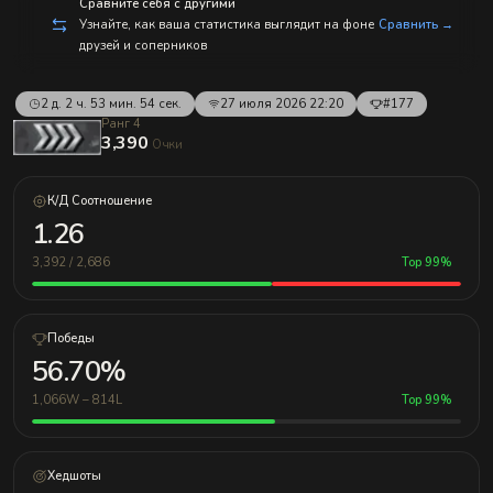
с
Сравните себя с другими
п
Узнайте, как ваша статистика выглядит на фоне
Сравнить →
р
друзей и соперников
а
в
л
е
2 д. 2 ч. 53 мин. 54 сек.
27 июля 2026 22:20
#177
н
Ранг 4
и
3,390
Очки
е
м!
К/Д Соотношение
1.26
3,392 / 2,686
Top 99%
Победы
56.70%
1,066W – 814L
Top 99%
Хедшоты