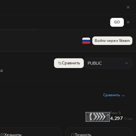
GO
аград
Стена
Войти через Steam
Сравнить
PUBLIC
ка
Сравнить →
Ранг 5
4,297
Очки
Хедшоты
Точность