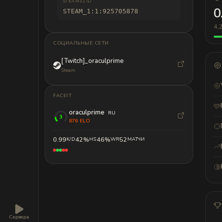
STEAM32 ID
0
STEAM_1:1:925705878
4,
СОЦИАЛЬНЫЕ СЕТИ
[Twitch]_oraculprime
Steam
FACEIT
oraculprime
RU
876 ELO
0.99
42%
46%
52
K/D
HS
WR
МАТЧИ
Сервера