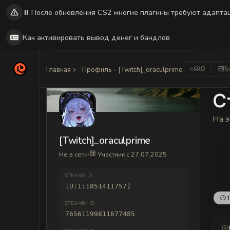
⏸️ После обновления CS2 многие плагины требуют адапта
Как активировать вывод денег и бандлов
0
5
Главная
Профиль - [Twitch]_oraculprime
С
На э
[Twitch]_oraculprime
Не в сети
Участник с 27.07.2025
STEAM3 ID
[U:1:1851411757]
1
STEAM64 ID
76561199811677485