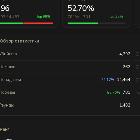
.96
52.70%
297 / 4,487
781W – 701L
Top 99%
Top 99%
Обзор статистики
Убийства
4,297
Помощь
262
Попадания
14,464
24.12%
Победы
781
52.70%
Раунды
1,482
Ранг