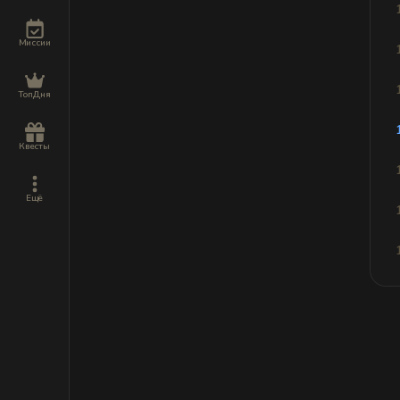
Миссии
ТопДня
Квесты
Ещё