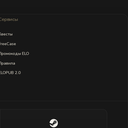
Сервисы
Квесты
FreeCase
Промокоды ELO
Правила
ELOPUB 2.0