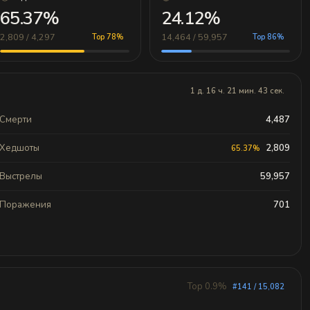
65.37%
24.12%
2,809 / 4,297
14,464 / 59,957
Top 78%
Top 86%
1 д. 16 ч. 21 мин. 43 сек.
Смерти
4,487
Хедшоты
2,809
65.37%
Выстрелы
59,957
Поражения
701
Top 0.9%
#141 / 15,082