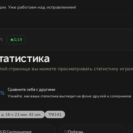
ции. Уже работаем над исправлением!
Статистика
Друзья
Блокировки и статус
История н
/5
19
татистика
той странице вы можете просматривать статистику игро
Сравните себя с другими
Узнайте, как ваша статистика выглядит на фоне друзей и соперников
 д. 16 ч. 21 мин. 43 сек.
#141
К/Д Соотношение
Победы