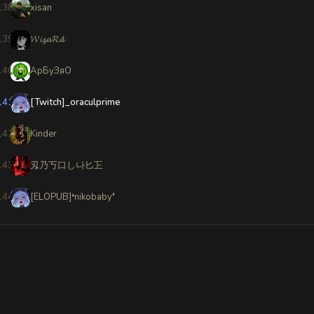
138
xisan
139
𝓦𝓲𝔃𝓪𝓡𝓭
140
АрБуЗяO
141
[Twitch]_oraculprime
142
Kinder
143
刄乃丂口し나匕㠪
144
[ELOPUB]❛nikobaby❜