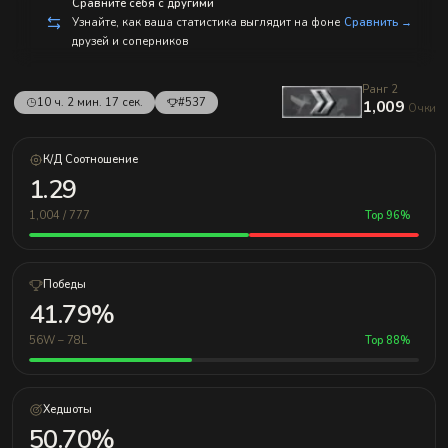
с
Сравните себя с другими
п
Узнайте, как ваша статистика выглядит на фоне
Сравнить →
р
друзей и соперников
а
в
л
Ранг 2
е
10 ч. 2 мин. 17 сек.
#537
1,009
н
Очки
и
е
м!
К/Д Соотношение
1.29
1,004 / 777
Top 96%
Победы
41.79%
56W – 78L
Top 88%
Хедшоты
50.70%