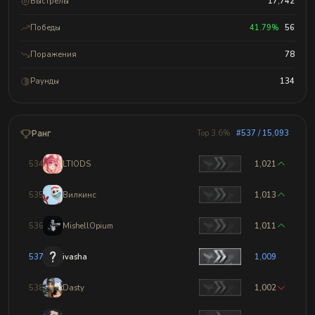
Выстрелы
17,742
Победы
41.79%
56
Поражения
78
Раунды
134
Ранг
Top 3.6%
#537 / 15,093
534
LTIODS
1,021
535
Вилкинс
1,013
536
MishellOpium
1,011
537
ivasha
1,009
538
Dasty
1,002