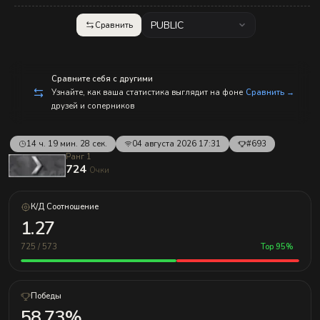
с
п
р
PUBLIC
Сравнить
а
в
л
е
н
Сравните себя с другими
и
Узнайте, как ваша статистика выглядит на фоне
Сравнить →
е
друзей и соперников
м!
14 ч. 19 мин. 28 сек.
04 августа 2026 17:31
#693
Ранг 1
724
Очки
К/Д Соотношение
1.27
725 / 573
Top 95%
Победы
58.73%