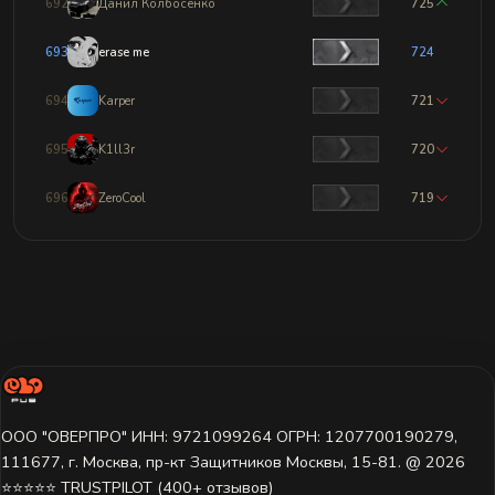
692
Данил Колбосенко
725
693
erase me
724
694
Karper
721
695
K1ll3r
720
696
ZeroCool
719
ООО "ОВЕРПРО" ИНН: 9721099264 ОГРН: 1207700190279,
111677, г. Москва, пр-кт Защитников Москвы, 15-81. @ 2026 ㅤ
⭐⭐⭐⭐⭐ TRUSTPILOT (400+ отзывов)