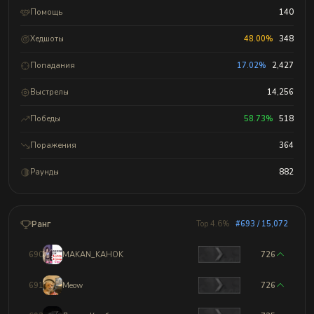
Помощь
140
Хедшоты
48.00%
348
Попадания
17.02%
2,427
Выстрелы
14,256
Победы
58.73%
518
Поражения
364
Раунды
882
Ранг
Top 4.6%
#693 / 15,072
690
MAKAN_KAHOK
726
691
Meow
726