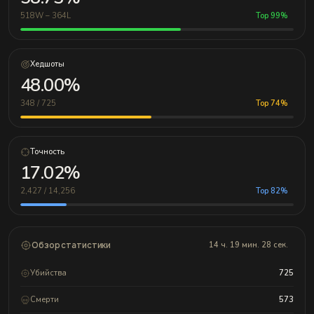
518W – 364L
Top 99%
Хедшоты
48.00%
348 / 725
Top 74%
Точность
17.02%
2,427 / 14,256
Top 82%
Обзор статистики
14 ч. 19 мин. 28 сек.
Убийства
725
Смерти
573