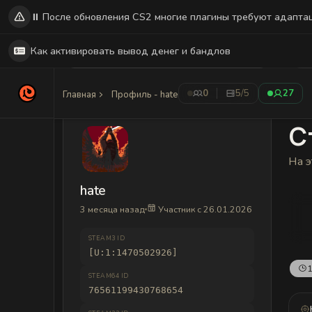
⏸️ После обновления CS2 многие плагины требуют адапта
Как активировать вывод денег и бандлов
0
5
/5
27
Главная
Профиль - hate
С
На э
hate
3 месяца назад
Участник с 26.01.2026
STEAM3 ID
[U:1:1470502926]
1
STEAM64 ID
76561199430768654