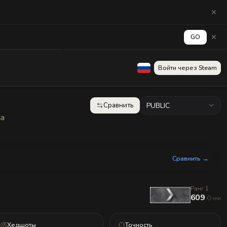
GO
аград
Стена
Войти через Steam
Сравнить
PUBLIC
ка
Сравнить →
Ранг 1
609
Очки
Хедшоты
Точность