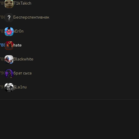
785
T1kTakich
786
Бесперспективняк
787
kEr0n
788
hate
789
Blackwhite
790
брат сыса
791
§La1nu