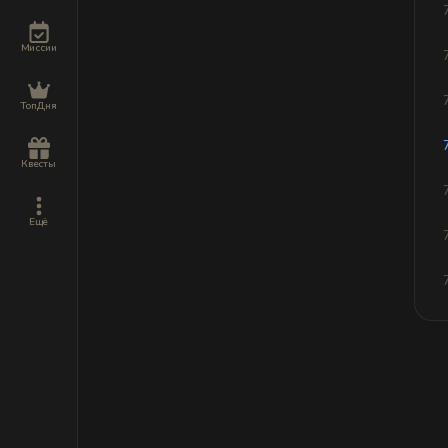
Миссии
ТопДня
Квесты
Ещё