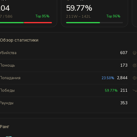
.04
59.77%
7 / 586
211W – 142L
Top 95%
Top 96%
Обзор статистики
Убийства
607
Помощь
173
Попадания
2,844
23.50%
Победы
211
59.77%
Раунды
353
Ранг