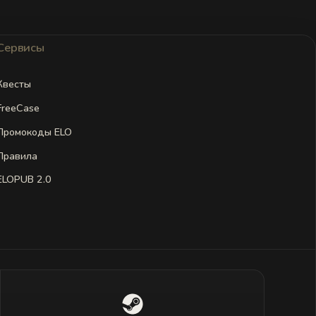
Сервисы
Квесты
FreeCase
Промокоды ELO
Правила
ELOPUB 2.0