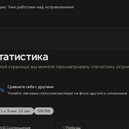
ции. Уже работаем над исправлением!
Статистика
Друзья
Блокировки и статус
История н
татистика
той странице вы можете просматривать статистику игро
Сравните себя с другими
Узнайте, как ваша статистика выглядит на фоне друзей и соперников
1 ч. 9 мин. 33 сек.
#788
К/Д Соотношение
Победы