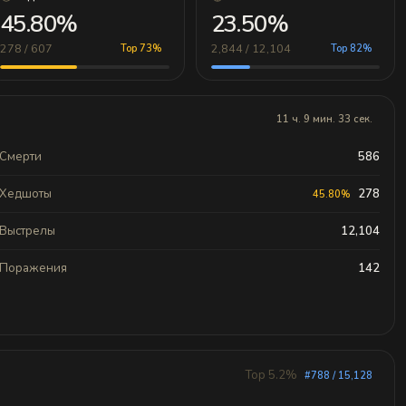
45.80%
23.50%
278 / 607
2,844 / 12,104
Top 73%
Top 82%
11 ч. 9 мин. 33 сек.
Смерти
586
Хедшоты
278
45.80%
Выстрелы
12,104
Поражения
142
Top 5.2%
#788 / 15,128