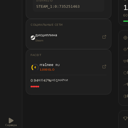
STEAM32 ID
1
STEAM_1:0:735251463
60
СОЦИАЛЬНЫЕ СЕТИ
дисциплина
Steam
FACEIT
rra1nee
RU
1,000 ELO
0.94
47%
1
K/D
HS
МАТЧИ
Сервера