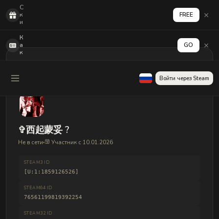
С
к
FREE
и
н
з
К
а
а
GO
5
к
0
а
р
к
з
т
Войти через Steam
а
и
5
в
0
и
ф
р
р
о
а
в
г
а
✞西起蒙妥 ?
о
т
в
ь
Не в сети
Участник с 10.01.2026
н
в
о
ы
в
в
STEAM3 ID
и
о
[U:1:1859126526]
ч
д
к
д
STEAM64 ID
а
е
м
76561199819392254
н
е
г
STEAM32 ID