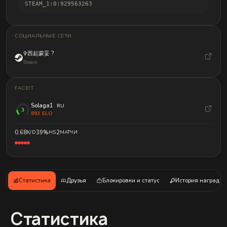
и
STEAM_1:0:929563263
б
а
н
д
СОЦИАЛЬНЫЕ СЕТИ
л
о
✞西起蒙妥 ?
в
Steam
FACEIT
Solaga1
RU
893 ELO
0.68
K/D
39%
HS
2
МАТЧИ
Статистика
Друзья
Блокировки и статус
История наград
Статистика