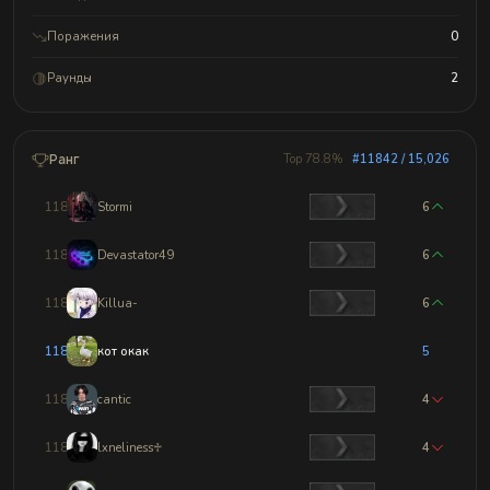
Поражения
0
Раунды
2
Ранг
Top 78.8%
#11842 / 15,026
11839
Stormi
6
11840
Devastator49
6
11841
Killua-
6
11842
кот окак
5
11843
cantic
4
11844
lxneliness♱
4