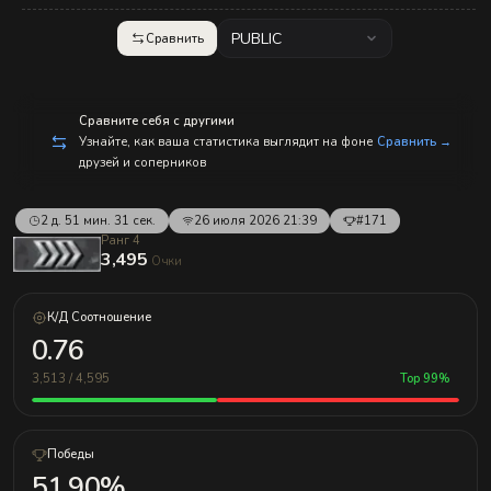
с
п
р
PUBLIC
Сравнить
а
в
л
е
н
Сравните себя с другими
и
Узнайте, как ваша статистика выглядит на фоне
Сравнить →
е
друзей и соперников
м!
2 д. 51 мин. 31 сек.
26 июля 2026 21:39
#171
Ранг 4
3,495
Очки
К/Д Соотношение
0.76
3,513 / 4,595
Top 99%
Победы
51.90%