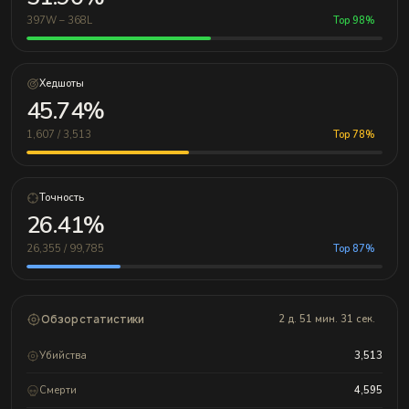
397W – 368L
Top 98%
Хедшоты
45.74%
1,607 / 3,513
Top 78%
Точность
26.41%
26,355 / 99,785
Top 87%
Обзор статистики
2 д. 51 мин. 31 сек.
Убийства
3,513
Смерти
4,595