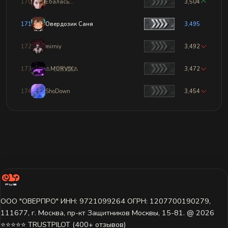
170
Ебалась...
3,504
171
Овердозик Саня
3,495
172
mirniy
3,492
173
⚠M҉O҉R҉V҉I҉X҉⚠
3,472
174
ShoDown
3,454
ООО "ОВЕРПРО" ИНН: 9721099264 ОГРН: 1207700190279,
111677, г. Москва, пр-кт Защитников Москвы, 15-81. @ 2026 ㅤ
⭐⭐⭐⭐⭐ TRUSTPILOT (400+ отзывов)