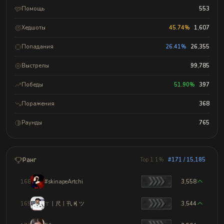
Помощь
553
Хедшоты
45.74%
1,607
Попадания
26.41%
26,355
Выстрелы
99,785
Победы
51.90%
397
Поражения
368
Раунды
765
Ранг
Top 1.1%
#171 / 15,185
168
#skinapeArtchi
3,558
169
ㄒ丨尺丨卂 Ҝ丨ツ
3,544