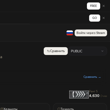
FREE
GO
аград
Стена
Войти через Steam
Сравнить
PUBLIC
ка
Сравнить →
Ранг 5
4,630
Очки
Хедшоты
Точность