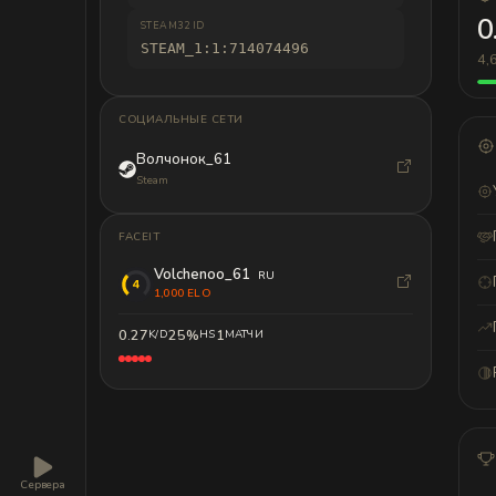
0
STEAM32 ID
STEAM_1:1:714074496
4,
СОЦИАЛЬНЫЕ СЕТИ
Волчонок_61
Steam
FACEIT
Volchenoo_61
RU
1,000 ELO
0.27
25%
1
K/D
HS
МАТЧИ
Сервера