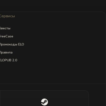
Сервисы
Квесты
FreeCase
Промокоды ELO
Правила
ELOPUB 2.0