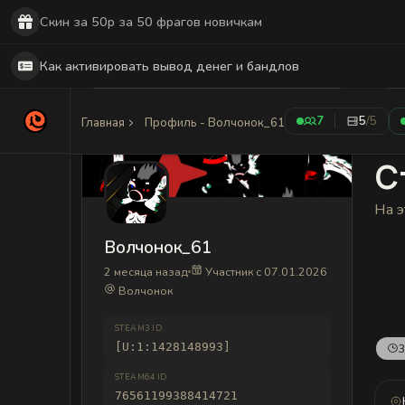
Скин за 50р за 50 фрагов новичкам
Как активировать вывод денег и бандлов
7
5
/5
Главная
Профиль - Волчонок_61
С
На э
Волчонок_61
2 месяца назад
Участник с 07.01.2026
Волчонок
STEAM3 ID
[U:1:1428148993]
3
STEAM64 ID
76561199388414721