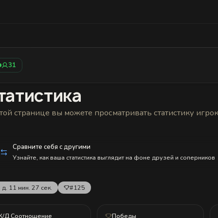
Статистика
Друзья
Блокировки и статус
История н
31
татистика
той странице вы можете просматривать статистику игро
Сравните себя с другими
Узнайте, как ваша статистика выглядит на фоне друзей и соперников
 д. 11 мин. 27 сек.
#125
К/Д Соотношение
Победы