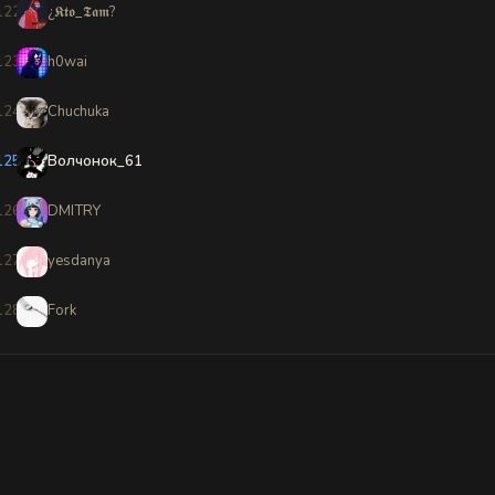
122
¿𝕶𝖙𝖔_𝕿𝖆𝖒?
123
h0wai
124
Chuchuka
125
Волчонок_61
126
DMITRY
127
yesdanya
128
Fork