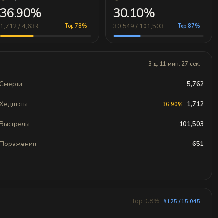
36.90%
30.10%
1,712 / 4,639
30,549 / 101,503
Top 78%
Top 87%
3 д. 11 мин. 27 сек.
Смерти
5,762
Хедшоты
1,712
36.90%
Выстрелы
101,503
Поражения
651
Top 0.8%
#125 / 15,045