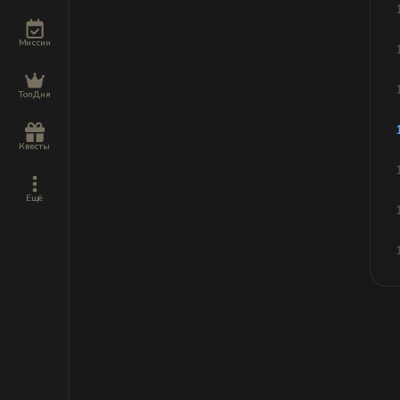
Миссии
ТопДня
Квесты
Ещё