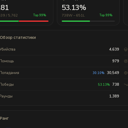
.81
53.13%
639 / 5,762
738W – 651L
Top 99%
Top 99%
Обзор статистики
Убийства
4,639
Помощь
979
Попадания
30,549
30.10%
Победы
738
53.13%
Раунды
1,389
Ранг