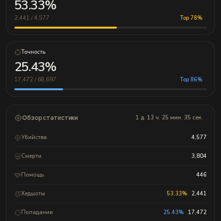
53.33%
2,441 / 4,577
Top 78%
Точность
25.43%
17,472 / 68,697
Top 86%
Обзор статистики
1 д. 13 ч. 25 мин. 35 сек.
Убийства
4,577
Смерти
3,804
Помощь
446
Хедшоты
53.33%
2,441
Попадания
25.43%
17,472