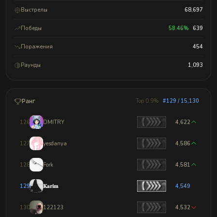
Выстрелы
68,697
Победы
58.46%
639
Поражения
454
Раунды
1,093
Ранг
Top 0.9%
#129 / 15,130
126
DMITRY
4,622
127
yesdanya
4,586
128
Fork
4,581
129
𝐊𝐚𝐫𝐢𝐦
4,549
130
122123
4,532