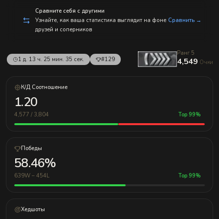
с
п
Сравните себя с другими
р
Узнайте, как ваша статистика выглядит на фоне
Сравнить →
а
друзей и соперников
в
л
е
н
Ранг 5
1 д. 13 ч. 25 мин. 35 сек.
#129
и
4,549
Очки
е
м!
К/Д Соотношение
1.20
4,577 / 3,804
Top 99%
Победы
58.46%
639W – 454L
Top 99%
Хедшоты