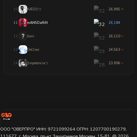
10
KÆDOツ
26,995
11
mAN5DaRiN
26,184
12
dani
26,110
13
Del1rez
24,563
14
1mpotenciaツ
23,906
ООО "ОВЕРПРО" ИНН: 9721099264 ОГРН: 1207700190279,
111677, г. Москва, пр-кт Защитников Москвы, 15-81. @ 2026 ㅤ