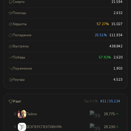
Смерти
21,594
Помощь
2,632
Хедшоты
57.27%
15,027
Попадания
25.51%
111,934
Выстрелы
438,842
Победы
57.93%
2,620
Поражения
1,903
Раунды
4,523
Ранг
Top 0.1%
#11 / 15,134
8
Пайпи
29,775
9
БЕЗПЕРСПЕКТИВНЯК
29,230