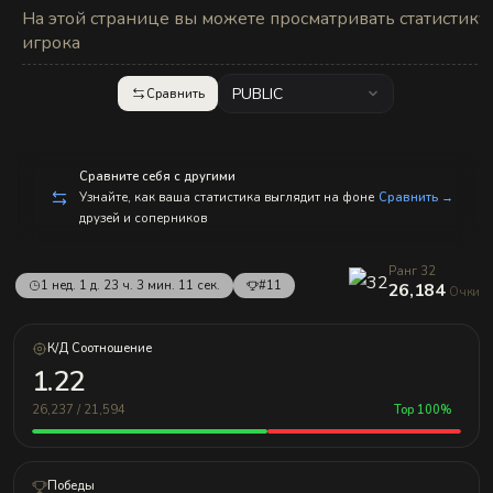
с
На этой странице вы можете просматривать статистику
п
р
игрока
а
в
л
PUBLIC
Сравнить
е
н
и
е
м!
Сравните себя с другими
Узнайте, как ваша статистика выглядит на фоне
Сравнить →
друзей и соперников
Ранг 32
1 нед. 1 д. 23 ч. 3 мин. 11 сек.
#11
26,184
Очки
К/Д Соотношение
1.22
26,237 / 21,594
Top 100%
Победы