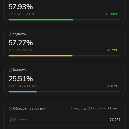
57.93%
2,620W – 1,903L
Top 100%
Хедшоты
57.27%
15,027 / 26,237
Top 79%
Точность
25.51%
111,934 / 438,842
Top 87%
Обзор статистики
1 нед. 1 д. 23 ч. 3 мин. 11 сек.
Убийства
26,237