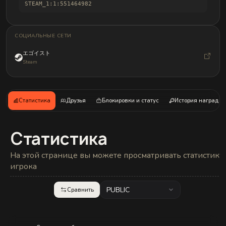
ы
и
STEAM_1:1:551464982
т
б
р
а
е
н
б
д
СОЦИАЛЬНЫЕ СЕТИ
у
л
ю
о
т
エゴイスト
в
а
Steam
д
а
пт
а
ц
Статистика
Друзья
Блокировки и статус
История наград
и
и.
У
ж
Статистика
е
р
а
На этой странице вы можете просматривать статистику
б
игрока
о
та
е
PUBLIC
м
Сравнить
н
а
д
и