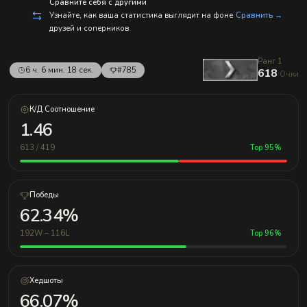
с
Сравните себя с другими
п
Узнайте, как ваша статистика выглядит на фоне
Сравнить →
р
друзей и соперников
а
в
л
Ранг 1
е
6 ч. 6 мин. 18 сек.
#785
618
н
Очки
и
е
м!
К/Д Соотношение
1.46
613 / 419
Top 95%
Победы
62.34%
192W – 116L
Top 96%
Хедшоты
66.07%