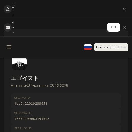
⏸️
П
о
с
л
К
е
а
GO
о
к
б
а
н
к
о
т
Войти через Steam
в
и
л
в
е
и
н
р
и
о
я
в
C
а
エゴイスト
S
т
2
ь
Не в сети
Участник с 08.12.2025
м
в
н
ы
о
в
STEAM3 ID
ги
о
[U:1:1102929965]
е
д
п
д
STEAM64 ID
л
е
аг
76561199063195693
н
и
е
н
г
STEAM32 ID