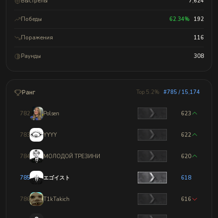
Выстрелы
7,624
Победы
62.34%
192
Поражения
116
Раунды
308
Ранг
Top 5.2%
#785 / 15,174
782
Polsen
623
783
YYYY
622
784
МОЛОДОЙ ТРЕЗИНИ
620
785
エゴイスト
618
786
T1kTakich
616