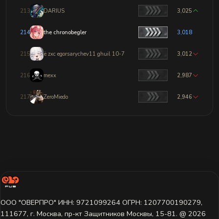
213
DARIUS
3,025
214
the chronobegler
3,018
215
ё zxc egorsarychev11 ghuil 10-7
3,012
216
mexx
2,987
217
ZeroMiedo
2,946
ООО "ОВЕРПРО" ИНН: 9721099264 ОГРН: 1207700190279,
111677, г. Москва, пр-кт Защитников Москвы, 15-81. @ 2026 ㅤ