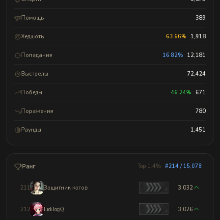
Помощь
389
Хедшоты
63.66%
1,918
Попадания
16.82%
12,181
Выстрелы
72,424
Победы
46.24%
671
Поражения
780
Раунды
1,451
Ранг
Top 1.4%
#214 / 15,078
211
Защитник котов
3,032
212
LidilogQ
3,026