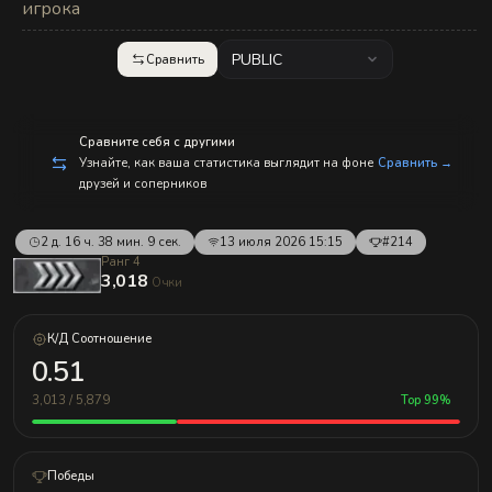
с
игрока
п
р
а
PUBLIC
Сравнить
в
л
е
н
и
Сравните себя с другими
е
Узнайте, как ваша статистика выглядит на фоне
Сравнить →
м!
друзей и соперников
2 д. 16 ч. 38 мин. 9 сек.
13 июля 2026 15:15
#214
Ранг 4
3,018
Очки
К/Д Соотношение
0.51
3,013 / 5,879
Top 99%
Победы