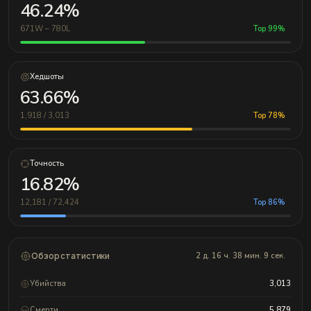
46.24%
671W – 780L
Top 99%
Хедшоты
63.66%
1,918 / 3,013
Top 78%
Точность
16.82%
12,181 / 72,424
Top 86%
Обзор статистики
2 д. 16 ч. 38 мин. 9 сек.
Убийства
3,013
Смерти
5,879