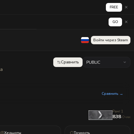
FREE
GO
аград
Стена
Войти через Steam
Сравнить
PUBLIC
ка
Сравнить →
Ранг 1
838
Очки
Хедшоты
Точность