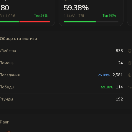
.80
59.38%
3 / 1,036
114W – 78L
Top 96%
Top 93%
Обзор статистики
Убийства
833
Помощь
24
Попадания
2,581
25.89%
Победы
114
59.38%
Раунды
192
Ранг