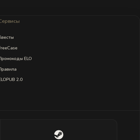
Сервисы
Квесты
FreeCase
Промокоды ELO
Правила
ELOPUB 2.0