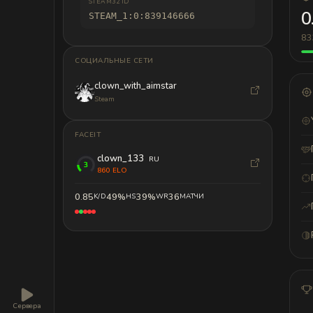
STEAM32 ID
0
STEAM_1:0:839146666
83
СОЦИАЛЬНЫЕ СЕТИ
clown_with_aimstar
Steam
FACEIT
clown_133
RU
860 ELO
0.85
49%
39%
36
K/D
HS
WR
МАТЧИ
Сервера