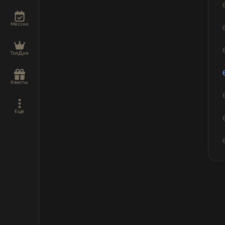
Миссии
ТопДня
Квесты
Ещё