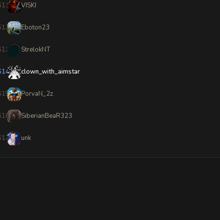
611
VISKI
612
Eboton23
613
StrelokNT
614
clown_with_aimstar
615
PorvaN_2z
616
SiberianBeaR323
617
unk