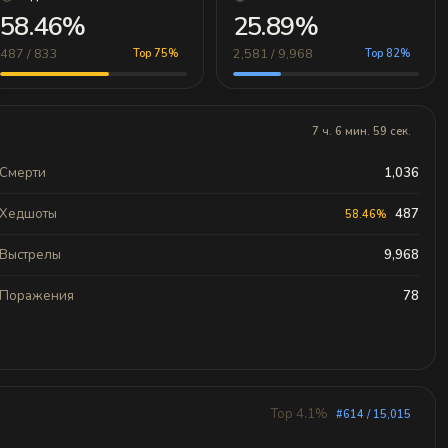
58.46%
25.89%
487 / 833
2,581 / 9,968
Top 75%
Top 82%
7 ч. 6 мин. 59 сек.
Смерти
1,036
Хедшоты
487
58.46%
Выстрелы
9,968
Поражения
78
Top 4.1%
#614 / 15,015