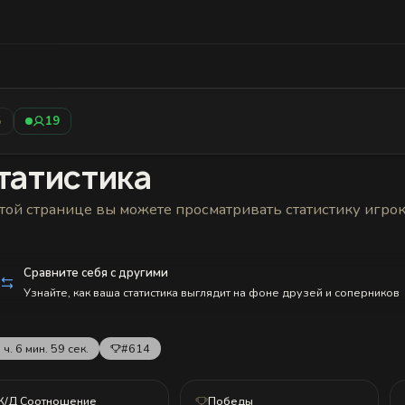
Статистика
Друзья
Блокировки и статус
История н
5
19
татистика
той странице вы можете просматривать статистику игро
Сравните себя с другими
Узнайте, как ваша статистика выглядит на фоне друзей и соперников
 ч. 6 мин. 59 сек.
#614
К/Д Соотношение
Победы