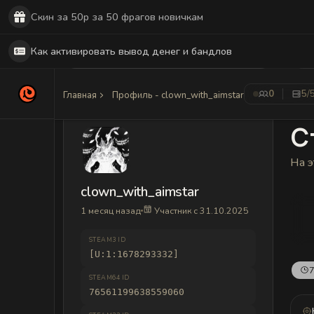
Скин за 50р за 50 фрагов новичкам
Как активировать вывод денег и бандлов
0
5
/
Главная
Профиль - clown_with_aimstar
С
На э
clown_with_aimstar
1 месяц назад
Участник с 31.10.2025
STEAM3 ID
[U:1:1678293332]
7
STEAM64 ID
76561199638559060