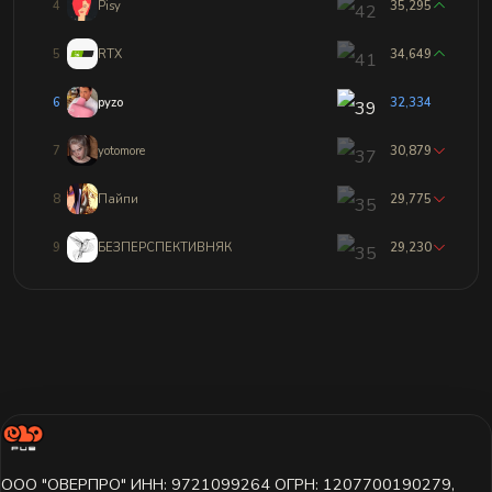
4
Pisy
35,295
5
RТХ
34,649
6
pyzo
32,334
7
yotomore
30,879
8
Пайпи
29,775
9
БЕЗПЕРСПЕКТИВНЯК
29,230
ООО "ОВЕРПРО" ИНН: 9721099264 ОГРН: 1207700190279,