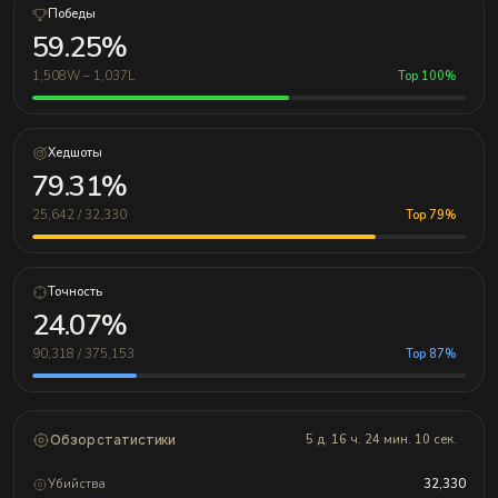
Победы
59.25%
1,508W – 1,037L
Top 100%
Хедшоты
79.31%
25,642 / 32,330
Top 79%
Точность
24.07%
90,318 / 375,153
Top 87%
Обзор статистики
5 д. 16 ч. 24 мин. 10 сек.
Убийства
32,330