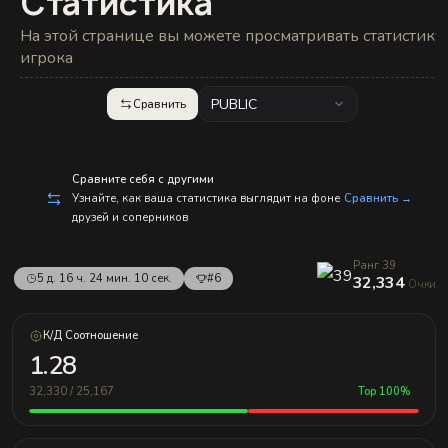
Статистика
с
п
р
На этой странице вы можете просматривать статистику
а
игрока
в
л
е
PUBLIC
Сравнить
н
и
е
м!
Сравните себя с другими
Узнайте, как ваша статистика выглядит на фоне
Сравнить →
друзей и соперников
Ранг 39
5 д. 16 ч. 24 мин. 10 сек.
#6
32,334
Очки
К/Д Соотношение
1.28
32,330 / 25,167
Top 100%