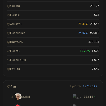
Смерти
25,167
Помощь
573
Хедшоты
79.31%
25,642
Попадания
24.07%
90,318
Выстрелы
375,153
Победы
59.25%
1,508
Поражения
1,037
Раунды
2,545
Ранг
Top 0.0%
#6 / 15,197
3
helpkid
36,618