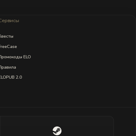
Сервисы
Квесты
FreeCase
Промокоды ELO
Правила
ELOPUB 2.0