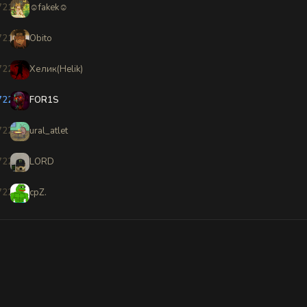
7218
☺fakek☺
7219
Obito
7220
Хелик(Helik)
7221
FOR1S
7222
ural_atlet
7223
LORD
7224
cpZ.