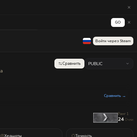
GO
аград
Стена
Войти через Steam
Сравнить
PUBLIC
ка
Сравнить →
Ранг 1
24
Очки
Хедшоты
Точность