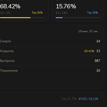
68.42%
15.76%
13 / 19
61 / 387
Top 36%
Top 38%
19 мин. 37 сек.
Смерти
14
Хедшоты
13
68.42%
Выстрелы
387
Поражения
10
Top 47.7%
#7221 / 15,130