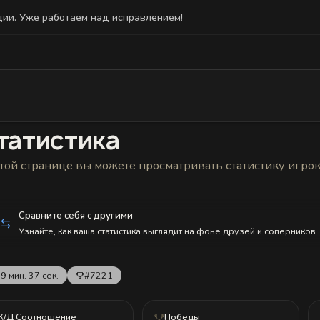
ции. Уже работаем над исправлением!
Статистика
Друзья
Блокировки и статус
История н
татистика
той странице вы можете просматривать статистику игро
Сравните себя с другими
Узнайте, как ваша статистика выглядит на фоне друзей и соперников
9 мин. 37 сек.
#7221
К/Д Соотношение
Победы