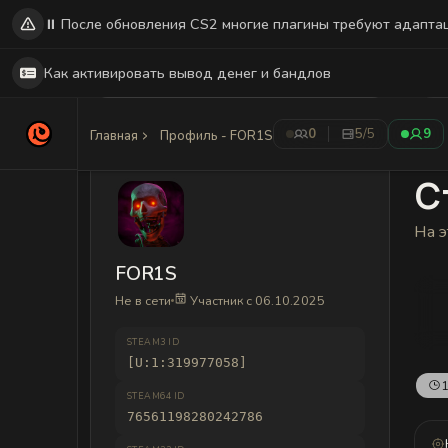
⏸️ После обновления CS2 многие плагины требуют адапта
Как активировать вывод денег и бандлов
0
5
/5
9
Главная
Профиль - FOR1S
С
На э
FOR1S
Не в сети
Участник с 06.10.2025
STEAM3 ID
[U:1:319977058]
1
STEAM64 ID
76561198280242786