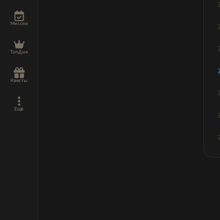
Миссии
ТопДня
Квесты
Ещё