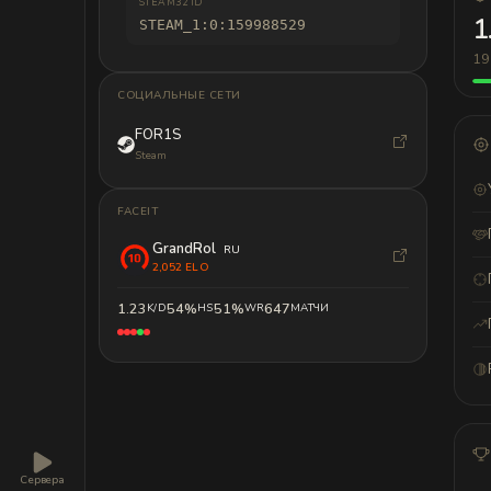
STEAM32 ID
1
STEAM_1:0:159988529
19
СОЦИАЛЬНЫЕ СЕТИ
FOR1S
Steam
FACEIT
GrandRol
RU
2,052 ELO
1.23
54%
51%
647
K/D
HS
WR
МАТЧИ
Сервера