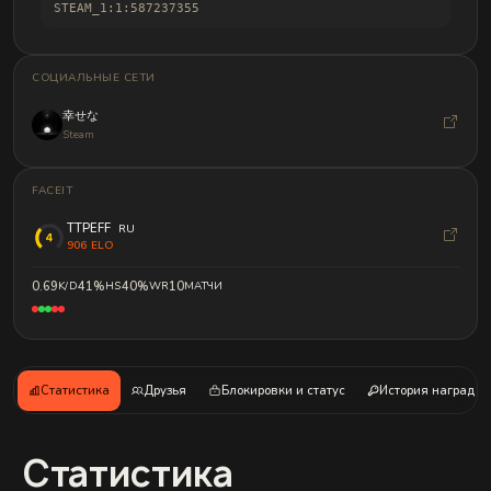
и
STEAM_1:1:587237355
б
а
н
д
СОЦИАЛЬНЫЕ СЕТИ
л
о
幸せな
в
Steam
FACEIT
TTPEFF
RU
906 ELO
0.69
K/D
41%
HS
40%
WR
10
МАТЧИ
Статистика
Друзья
Блокировки и статус
История наград
Статистика