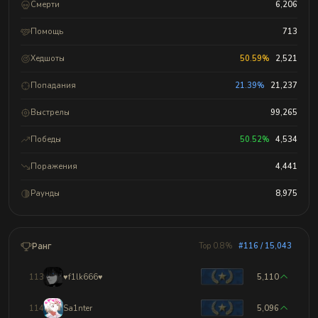
Смерти
6,206
Помощь
713
Хедшоты
50.59%
2,521
Попадания
21.39%
21,237
Выстрелы
99,265
Победы
50.52%
4,534
Поражения
4,441
Раунды
8,975
Ранг
Top 0.8%
#116 / 15,043
113
♥f1lk666♥
5,110
114
Sa1nter
5,096