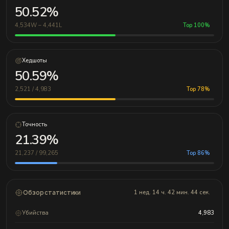
50.52%
4,534W – 4,441L
Top 100%
Хедшоты
50.59%
2,521 / 4,983
Top 78%
Точность
21.39%
21,237 / 99,265
Top 86%
Обзор статистики
1 нед. 14 ч. 42 мин. 44 сек.
Убийства
4,983