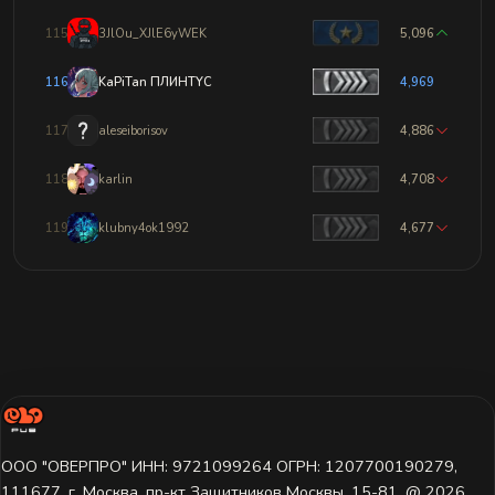
115
3JlOu_XJlE6yWEK
5,096
116
KaPiTan ПЛИHTYC
4,969
117
aleseiborisov
4,886
118
karlin
4,708
119
klubny4ok1992
4,677
ООО "ОВЕРПРО" ИНН: 9721099264 ОГРН: 1207700190279,
111677, г. Москва, пр-кт Защитников Москвы, 15-81. @ 2026 ㅤ