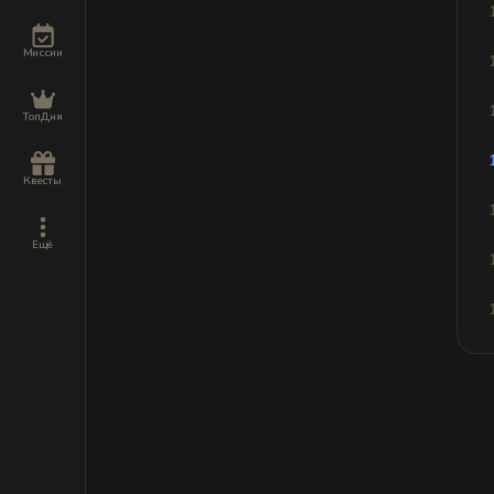
Миссии
ТопДня
Квесты
Ещё