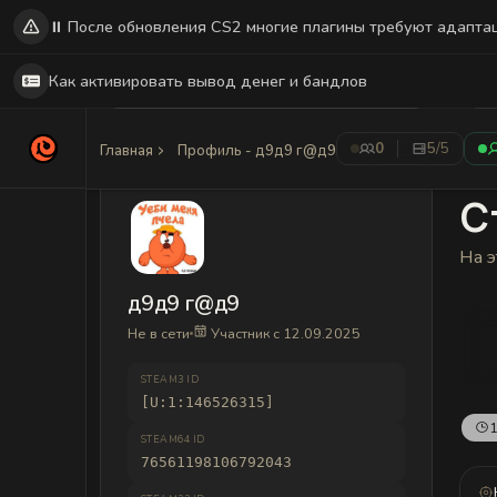
⏸️ После обновления CS2 многие плагины требуют адапта
Как активировать вывод денег и бандлов
0
5
/5
Главная
Профиль - д9д9 г@д9
С
На э
д9д9 г@д9
Не в сети
Участник с 12.09.2025
STEAM3 ID
[U:1:146526315]
1
STEAM64 ID
76561198106792043