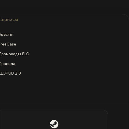
Сервисы
Квесты
FreeCase
Промокоды ELO
Правила
ELOPUB 2.0