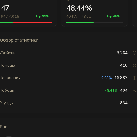
.47
48.44%
264 / 7,016
404W – 430L
Top 99%
Top 98%
Обзор статистики
Убийства
3,264
Помощь
410
Попадания
16,883
16.08%
Победы
404
48.44%
Раунды
834
Ранг