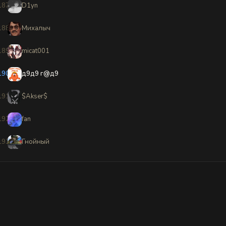
187
D1yn
188
Михалыч
189
micat001
190
д9д9 г@д9
191
$Akser$
192
fan
193
Гнойный