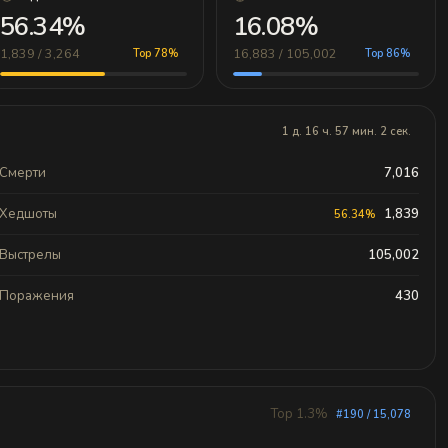
56.34%
16.08%
1,839 / 3,264
16,883 / 105,002
Top 78%
Top 86%
1 д. 16 ч. 57 мин. 2 сек.
Смерти
7,016
Хедшоты
1,839
56.34%
Выстрелы
105,002
Поражения
430
Top 1.3%
#190 / 15,078